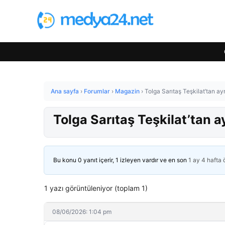
Ana sayfa
›
Forumlar
›
Magazin
›
Tolga Sarıtaş Teşkilat’tan ayr
Tolga Sarıtaş Teşkilat’tan ay
Bu konu 0 yanıt içerir, 1 izleyen vardır ve en son
1 ay 4 hafta
1 yazı görüntüleniyor (toplam 1)
08/06/2026: 1:04 pm