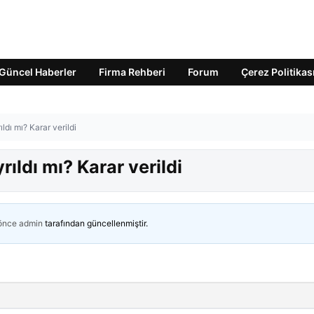
Güncel Haberler
Firma Rehberi
Forum
Çerez Politikas
ıldı mı? Karar verildi
rıldı mı? Karar verildi
 önce
admin
tarafından güncellenmiştir.