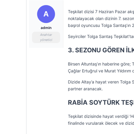
Teşkilat dizisi 7 Haziran Pazar a
A
noktalayacak olan dizinin 7. sezon
başrol oyuncusu Tolga Sarıtaş’ın 
admin
Anahtar
Seyirciler Tolga Sarıtaş Teşkilat’t
yönetici
3. SEZONU GÖREN İ
Birsen Altuntaş’ın haberine göre; T
Çağlar Ertuğrul ve Murat Yıldırım d
Dizide Altay’a hayat veren Tolga S
partner aranacak.
RABİA SOYTÜRK TEŞK
Teşkilat dizisinde hayat verdiği ‘
finalinde vurularak ölecek ve dizi