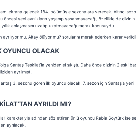
kşamı ekrana gelecek 184. bölümüyle sezona ara verecek. Altıncı sez
u öncesi yeni ayrılıkların yaşanıp yaşanmayacağı, özellikle de dizinin
2 yıllık anlaşmasını uzatıp uzatmayacağı merak konusuydu.
an ayrılıyor mu, Altay ölüyor mu? sorularını merak ederken karar verildi
LK OYUNCU OLACAK
olga Sarıtaş Teşkilat’la yeniden el sıkıştı. Daha önce dizinin 2 eski ba
iziden ayrılmıştı.
arıtaş 3. sezonu gören ilk oyuncu olacak. 7. sezon için Sarıtaş’a yeni
İLAT’TAN AYRILDI MI?
Hilal’ karakteriyle adından söz ettiren ünlü oyuncu Rabia Soytürk ise s
den ayrılacak.