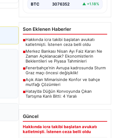
(TCMB) Para Politikası Kurulu, Nisan
BTC
3076352
▲ +1.18%
ayı faiz kararını belirlemek üzere…
Son Eklenen Haberler
Hakkında icra takibi başlatan avukatı
■
katletmişti. İstenen ceza belli oldu
Merkez Bankası Nisan Ayı Faiz Kararı Ne
■
Zaman Açıklanacak? Ekonomistlerin
Beklentileri ve Piyasa Tahminleri
Fenerbahçe’nin Avrupa kadrosunda Sturm
■
Graz maçı öncesi değişiklik!
Açık Alan Mimarisinde Konfor ve bahçe
■
mutfağı Çözümleri
Hatay’da Düğün Konvoyunda Çıkan
■
Tartışma Kanlı Bitti: 4 Yaralı
Güncel
Hakkında icra takibi başlatan avukatı
katletmişti. İstenen ceza belli oldu