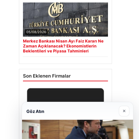
05/08/2026
Merkez Bankası Nisan Ayı Faiz Kararı Ne
Zaman Açıklanacak? Ekonomistlerin
Beklentileri ve Piyasa Tahminleri
Son Eklenen Firmalar
×
Göz Atın