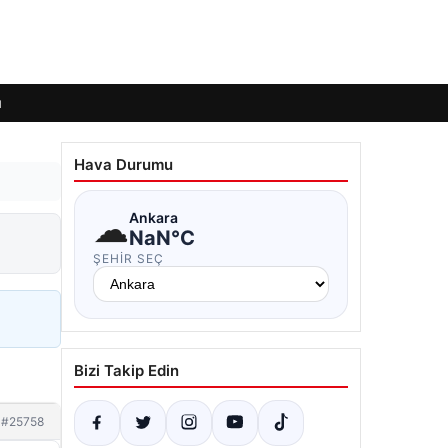
ı
Hava Durumu
☁
Ankara
NaN°C
ŞEHIR SEÇ
Bizi Takip Edin
#25758