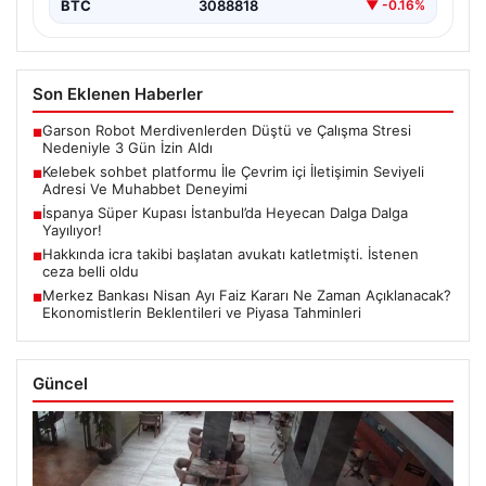
BTC
3088818
▼ -0.16%
Son Eklenen Haberler
Garson Robot Merdivenlerden Düştü ve Çalışma Stresi
■
Nedeniyle 3 Gün İzin Aldı
Kelebek sohbet platformu İle Çevrim içi İletişimin Seviyeli
■
Adresi Ve Muhabbet Deneyimi
İspanya Süper Kupası İstanbul’da Heyecan Dalga Dalga
■
Yayılıyor!
Hakkında icra takibi başlatan avukatı katletmişti. İstenen
■
ceza belli oldu
Merkez Bankası Nisan Ayı Faiz Kararı Ne Zaman Açıklanacak?
■
Ekonomistlerin Beklentileri ve Piyasa Tahminleri
Güncel