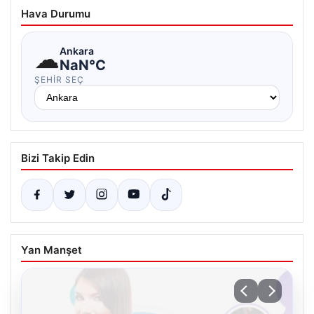
Hava Durumu
☁
Ankara
NaN°C
ŞEHIR SEÇ
Bizi Takip Edin
Yan Manşet