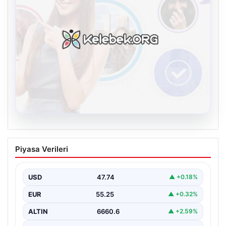
08.08.2026
Kelebek sohbet platformu İle Çevrim içi
Piyasa Verileri
İletişimin Seviyeli Adresi Ve Muhabbet
Deneyimi
USD
47.74
▲ +0.18%
İnternet dünyasında kullanıcıların güvenli bir tarzda
iletişim oluşturması ciddi bir önem taşımaktadır. Halen
EUR
55.25
▲ +0.32%
birçok…
ALTIN
6660.6
▲ +2.59%