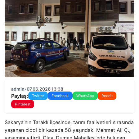
admin
•
07.06.2026 13:38
Paylaş:
Twitter
Facebook
WhatsApp
Reddit
Pinterest
Sakarya’nın Taraklı ilçesinde, tarım faaliyetleri sırasında
yaşanan ciddi bir kazada 58 yaşındaki Mehmet Ali Ç.,
yaşamını yitirdi. Olay, Duman Mahallesi’nde bulunan