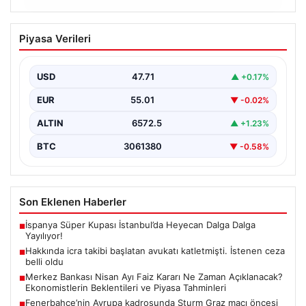
06.08.2026
Hakkında icra takibi başlatan avukatı
Piyasa Verileri
katletmişti. İstenen ceza belli oldu
{“title”: “İcra Takibine Zarar Verme Nedeniyle Avukata
Yönelik Silahlı Saldırının Yargı Süreci Açıklandı”,
USD
47.71
▲ +0.17%
“content”:…
EUR
55.01
▼ -0.02%
ALTIN
6572.5
▲ +1.23%
BTC
3061380
▼ -0.58%
Son Eklenen Haberler
İspanya Süper Kupası İstanbul’da Heyecan Dalga Dalga
■
Yayılıyor!
Hakkında icra takibi başlatan avukatı katletmişti. İstenen ceza
■
belli oldu
Merkez Bankası Nisan Ayı Faiz Kararı Ne Zaman Açıklanacak?
■
Ekonomistlerin Beklentileri ve Piyasa Tahminleri
Fenerbahçe’nin Avrupa kadrosunda Sturm Graz maçı öncesi
■