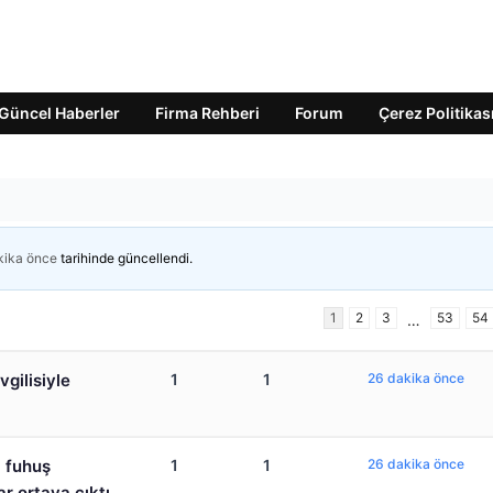
Güncel Haberler
Firma Rehberi
Forum
Çerez Politikas
kika önce
tarihinde güncellendi.
1
2
3
53
54
…
gilisiyle
1
1
26 dakika önce
 fuhuş
1
1
26 dakika önce
ar ortaya çıktı