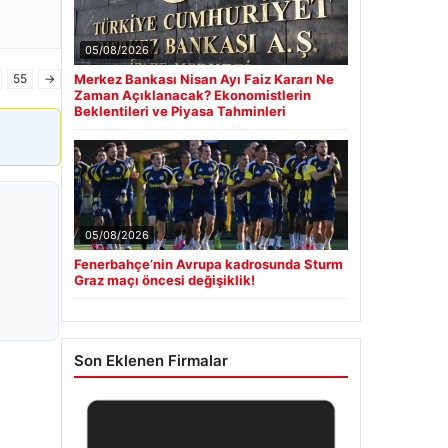
05/08/2026
55
→
Merkez Bankası Nisan Ayı Faiz Kararı Ne
Zaman Açıklanacak? Ekonomistlerin
Beklentileri ve Piyasa Tahminleri
05/08/2026
Fenerbahçe’nin Avrupa kadrosunda Sturm
Graz maçı öncesi değişiklik!
Son Eklenen Firmalar