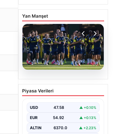
Yan Manşet
05.08.2026
Fenerbahçe’nin Avrupa
Piyasa Verileri
kadrosunda Sturm Graz
maçı öncesi değişiklik!
USD
47.58
▲ +0.10%
EUR
54.92
▲ +0.13%
ALTIN
6370.0
▲ +2.23%