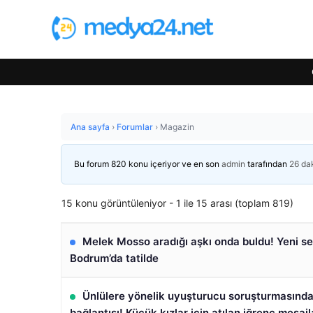
Ana sayfa
›
Forumlar
›
Magazin
Bu forum 820 konu içeriyor ve en son
admin
tarafından
26 da
15 konu görüntüleniyor - 1 ile 15 arası (toplam 819)
Melek Mosso aradığı aşkı onda buldu! Yeni sev
Bodrum’da tatilde
Ünlülere yönelik uyuşturucu soruşturmasında
bağlantısı! Küçük kızlar için atılan iğrenç mesajl