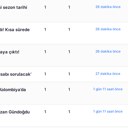
i sezon tarihi
1
1
26 dakika önce
dı! Kısa sürede
1
1
26 dakika önce
aya çıktı!
1
1
26 dakika önce
esabı sorulacak’
1
1
27 dakika önce
 Kolombiya’da
1
1
1 gün 11 saat önce
 Ozan Gündoğdu
1
1
1 gün 11 saat önce