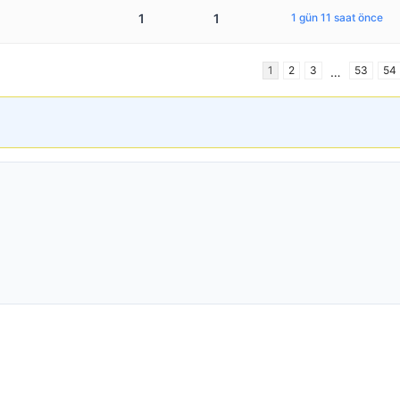
1
1
1 gün 11 saat önce
1
2
3
53
54
…