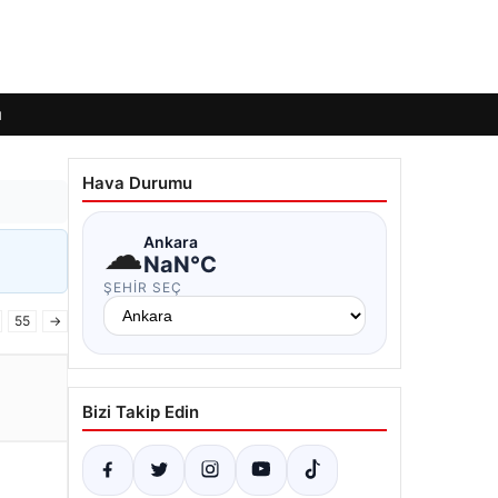
ı
Hava Durumu
☁
Ankara
NaN°C
ŞEHIR SEÇ
55
→
Bizi Takip Edin