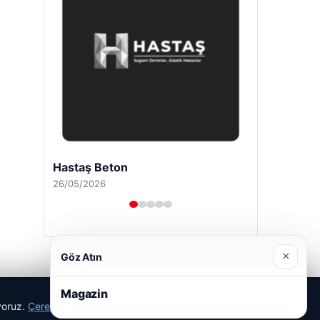
Hastaş Beton
26/05/2026
×
Göz Atın
Magazin
ıyoruz.
Çerez Politikamız
Reddet
Kabul Et