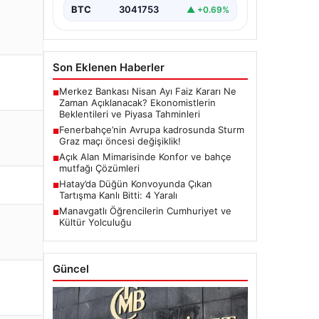
BTC
3041753
▲ +0.69%
Son Eklenen Haberler
Merkez Bankası Nisan Ayı Faiz Kararı Ne
■
Zaman Açıklanacak? Ekonomistlerin
Beklentileri ve Piyasa Tahminleri
Fenerbahçe’nin Avrupa kadrosunda Sturm
■
Graz maçı öncesi değişiklik!
Açık Alan Mimarisinde Konfor ve bahçe
■
mutfağı Çözümleri
Hatay’da Düğün Konvoyunda Çıkan
■
Tartışma Kanlı Bitti: 4 Yaralı
Manavgatlı Öğrencilerin Cumhuriyet ve
■
Kültür Yolculuğu
Güncel