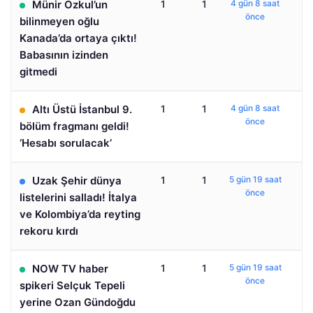
Münir Özkul’un
1
1
4 gün 8 saat
önce
bilinmeyen oğlu
Kanada’da ortaya çıktı!
Babasının izinden
gitmedi
Altı Üstü İstanbul 9.
1
1
4 gün 8 saat
önce
bölüm fragmanı geldi!
‘Hesabı sorulacak’
Uzak Şehir dünya
1
1
5 gün 19 saat
önce
listelerini salladı! İtalya
ve Kolombiya’da reyting
rekoru kırdı
NOW TV haber
1
1
5 gün 19 saat
önce
spikeri Selçuk Tepeli
yerine Ozan Gündoğdu