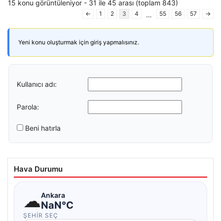
15 konu görüntüleniyor - 31 ile 45 arası (toplam 843)
←
1
2
3
4
55
56
57
→
…
Yeni konu oluşturmak için giriş yapmalısınız.
Kullanıcı adı:
Parola:
Beni hatırla
Hava Durumu
☁
Ankara
NaN°C
ŞEHIR SEÇ