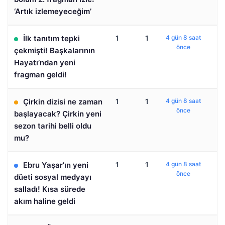
‘Artık izlemeyeceğim’
İlk tanıtım tepki
1
1
4 gün 8 saat
önce
çekmişti! Başkalarının
Hayatı’ndan yeni
fragman geldi!
Çirkin dizisi ne zaman
1
1
4 gün 8 saat
önce
başlayacak? Çirkin yeni
sezon tarihi belli oldu
mu?
Ebru Yaşar’ın yeni
1
1
4 gün 8 saat
önce
düeti sosyal medyayı
salladı! Kısa sürede
akım haline geldi