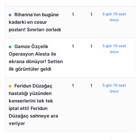
Rihanna’nın bugüne
1
1
5 gün 19 saat
önce
kadarki en cesur
pozları! Sınırları zorladı
Gamze Özçelik
1
1
5 gün 19 saat
önce
Operasyon Alesta ile
ekrana dönüyor! Setten
ilk görüntüler geldi
Feridun Düzağaç
1
1
5 gün 19 saat
önce
hastalığı yüzünden
konserlerini tek tek
iptal etti! Feridun
Düzağaç sahneye ara
veriyor