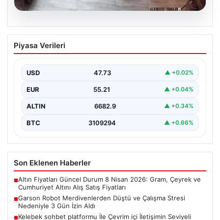
08.08.2026
Garson Robot Merdivenlerden Düştü ve
Piyasa Verileri
Çalışma Stresi Nedeniyle 3 Gün İzin
Aldı
USD
47.73
▲ +0.02%
Amasya'da faaliyet gösteren bir restoranda görev
yapan 'Gayretli' adlı robot, beklenmedik bir olayla
EUR
55.21
▲ +0.04%
gündeme…
ALTIN
6682.9
▲ +0.34%
BTC
3109294
▲ +0.66%
Son Eklenen Haberler
Altın Fiyatları Güncel Durum 8 Nisan 2026: Gram, Çeyrek ve
■
Cumhuriyet Altını Alış Satış Fiyatları
Garson Robot Merdivenlerden Düştü ve Çalışma Stresi
■
Nedeniyle 3 Gün İzin Aldı
Kelebek sohbet platformu İle Çevrim içi İletişimin Seviyeli
■