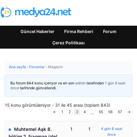
Güncel Haberler
Firma Rehberi
Forum
Çerez Politikası
Ana sayfa
›
Forumlar
›
Magazin
Bu forum 844 konu içeriyor ve en son
admin
tarafından
1 gün 9 saat
önce
tarihinde güncellendi.
15 konu görüntüleniyor - 31 ile 45 arası (toplam 843)
←
1
2
3
4
55
56
57
→
…
Muhtemel Aşk 8.
1
1
4 gün 8 saat
önce
bölüm 2. fragman izle!