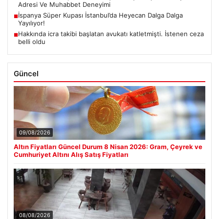
Adresi Ve Muhabbet Deneyimi
İspanya Süper Kupası İstanbul’da Heyecan Dalga Dalga
■
Yayılıyor!
Hakkında icra takibi başlatan avukatı katletmişti. İstenen ceza
■
belli oldu
Güncel
09/08/2026
Altın Fiyatları Güncel Durum 8 Nisan 2026: Gram, Çeyrek ve
Cumhuriyet Altını Alış Satış Fiyatları
08/08/2026