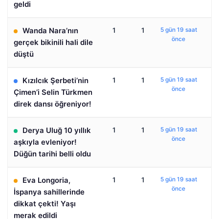
geldi
Wanda Nara’nın
1
1
5 gün 19 saat
önce
gerçek bikinili hali dile
düştü
Kızılcık Şerbeti’nin
1
1
5 gün 19 saat
önce
Çimen’i Selin Türkmen
direk dansı öğreniyor!
Derya Uluğ 10 yıllık
1
1
5 gün 19 saat
önce
aşkıyla evleniyor!
Düğün tarihi belli oldu
Eva Longoria,
1
1
5 gün 19 saat
önce
İspanya sahillerinde
dikkat çekti! Yaşı
merak edildi