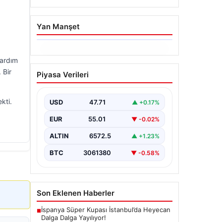
Yan Manşet
06.08.2026
Yardım
Hakkında icra takibi
 Bir
Piyasa Verileri
başlatan avukatı
katletmişti. İstenen ceza
kti.
belli oldu
USD
47.71
▲ +0.17%
{"title": "İcra Takibine Zarar Verme
EUR
55.01
▼ -0.02%
Nedeniyle Avukata Yönelik Silahlı
Saldırının Yargı Süreci Açıklandı",
ALTIN
6572.5
▲ +1.23%
"content":…
BTC
3061380
▼ -0.58%
Son Eklenen Haberler
İspanya Süper Kupası İstanbul’da Heyecan
■
Dalga Dalga Yayılıyor!