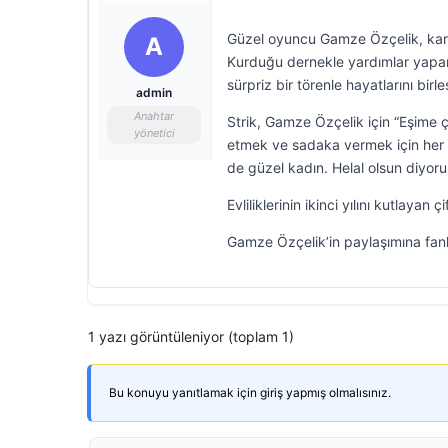
Güzel oyuncu Gamze Özçelik, kari
A
Kurduğu dernekle yardımlar yapan 
sürpriz bir törenle hayatlarını birl
admin
Anahtar
Strik, Gamze Özçelik için “Eşime
yönetici
etmek ve sadaka vermek için her t
de güzel kadın. Helal olsun diyoru
Evliliklerinin ikinci yılını kutlay
Gamze Özçelik’in paylaşımına fan
1 yazı görüntüleniyor (toplam 1)
Bu konuyu yanıtlamak için giriş yapmış olmalısınız.