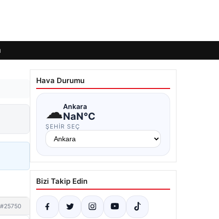
ı
Hava Durumu
☁
Ankara
NaN°C
ŞEHIR SEÇ
Bizi Takip Edin
#25750