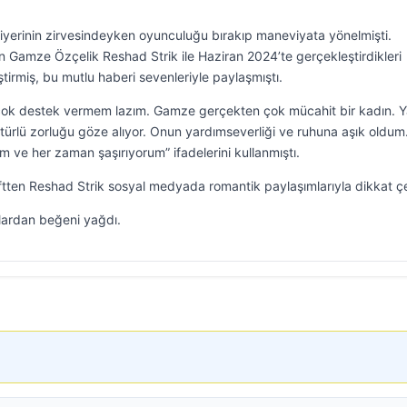
yerinin zirvesindeyken oyunculuğu bırakıp maneviyata yönelmişti.
Gamze Özçelik Reshad Strik ile Haziran 2024’te gerçekleştirdikleri
eştirmiş, bu mutlu haberi sevenleriyle paylaşmıştı.
 çok destek vermem lazım. Gamze gerçekten çok mücahit bir kadın. 
ürlü zorluğu göze alıyor. Onun yardımseverliği ve ruhuna aşık oldum.
m ve her zaman şaşırıyorum” ifadelerini kullanmıştı.
an çiftten Reshad Strik sosyal medyada romantik paylaşımlarıyla dikkat çe
lardan beğeni yağdı.