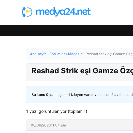
Ana sayfa
›
Forumlar
›
Magazin
›
Reshad Strik eşi Gamze Özçe
Reshad Strik eşi Gamze Özçe
Bu konu 0 yanıt içerir, 1 izleyen vardır ve en son
2 ay önce
ad
1 yazı görüntüleniyor (toplam 1)
08/06/2026: 1:04 pm