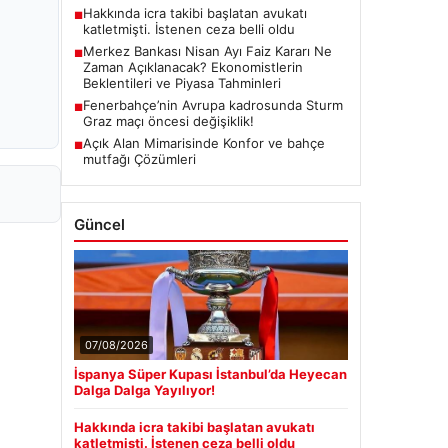
Hakkında icra takibi başlatan avukatı
■
katletmişti. İstenen ceza belli oldu
Merkez Bankası Nisan Ayı Faiz Kararı Ne
■
Zaman Açıklanacak? Ekonomistlerin
Beklentileri ve Piyasa Tahminleri
Fenerbahçe’nin Avrupa kadrosunda Sturm
■
Graz maçı öncesi değişiklik!
Açık Alan Mimarisinde Konfor ve bahçe
■
mutfağı Çözümleri
Güncel
07/08/2026
İspanya Süper Kupası İstanbul’da Heyecan
Dalga Dalga Yayılıyor!
Hakkında icra takibi başlatan avukatı
katletmişti. İstenen ceza belli oldu