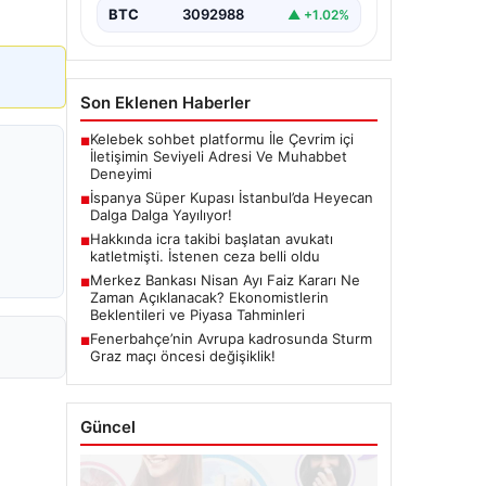
BTC
3092988
▲ +1.02%
Son Eklenen Haberler
Kelebek sohbet platformu İle Çevrim içi
■
İletişimin Seviyeli Adresi Ve Muhabbet
Deneyimi
İspanya Süper Kupası İstanbul’da Heyecan
■
Dalga Dalga Yayılıyor!
Hakkında icra takibi başlatan avukatı
■
katletmişti. İstenen ceza belli oldu
Merkez Bankası Nisan Ayı Faiz Kararı Ne
■
Zaman Açıklanacak? Ekonomistlerin
Beklentileri ve Piyasa Tahminleri
Fenerbahçe’nin Avrupa kadrosunda Sturm
■
Graz maçı öncesi değişiklik!
Güncel