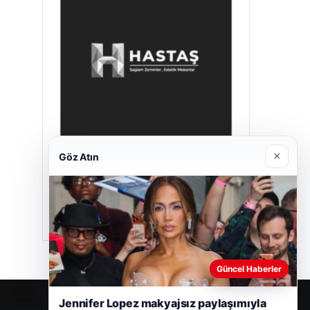
×
Göz Atın
Hastaş Beton
26/05/2026
Güncel Haberler
Jennifer Lopez makyajsız paylaşımıyla