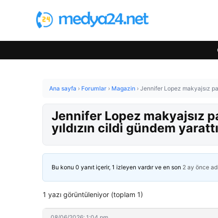
Ana sayfa
›
Forumlar
›
Magazin
›
Jennifer Lopez makyajsız pay
Jennifer Lopez makyajsız pa
yıldızın cildi gündem yaratt
Bu konu 0 yanıt içerir, 1 izleyen vardır ve en son
2 ay önce
ad
1 yazı görüntüleniyor (toplam 1)
08/06/2026: 1:04 pm