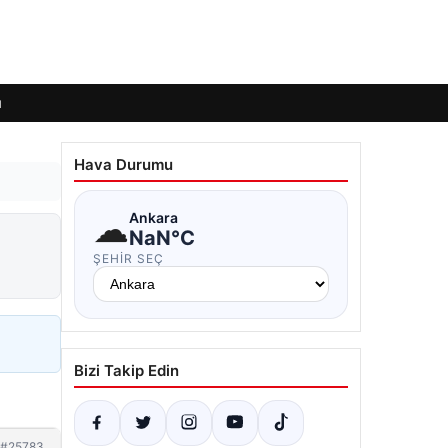
ı
Hava Durumu
☁
Ankara
NaN°C
ŞEHIR SEÇ
Bizi Takip Edin
#25783