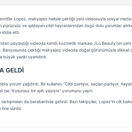
ennifer Lopez, makyajsız haliyle çektiği yeni videosuyla sosyal med
n pürüzsüz ve ışıldayan cildi hayranlarından övgü dolu yorumlar alırk
 iddia etti.
ndan paylaştığı videoda kendi kozmetik markası JLo Beauty’nin yeni
tı. Banyosunda çektiği makyajsız videoda doğal görünümüyle dikkat
a büyük yankı uyandırdı.
A GELDİ
ta yorum yağdırdı. Bir kullanıcı “Cildi parlıyor, saçları parlıyor, hayat
si ise “Kusursuz bir ışıltı yayıyor” yorumunu yaptı.
tartışmaları da beraberinde getirdi. Bazı takipçiler, Lopez’in cilt bak
nı öne sürdü.