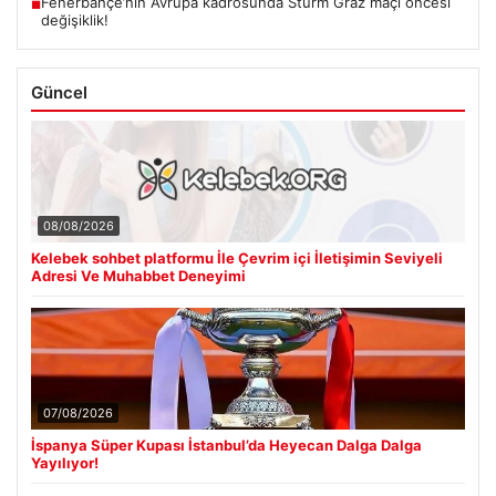
Son Eklenen Haberler
Kelebek sohbet platformu İle Çevrim içi İletişimin Seviyeli
■
Adresi Ve Muhabbet Deneyimi
İspanya Süper Kupası İstanbul’da Heyecan Dalga Dalga
■
Yayılıyor!
Hakkında icra takibi başlatan avukatı katletmişti. İstenen ceza
■
belli oldu
Merkez Bankası Nisan Ayı Faiz Kararı Ne Zaman Açıklanacak?
■
Ekonomistlerin Beklentileri ve Piyasa Tahminleri
Fenerbahçe’nin Avrupa kadrosunda Sturm Graz maçı öncesi
■
değişiklik!
Güncel
08/08/2026