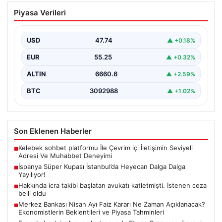
05.08.2026
Merkez Bankası Nisan Ayı Faiz Kararı Ne
Piyasa Verileri
Zaman Açıklanacak? Ekonomistlerin
Beklentileri ve Piyasa Tahminleri
USD
47.74
▲ +0.18%
Türkiye Cumhuriyet Merkez Bankası (TCMB) Para
Politikası Kurulu, Nisan ayı faiz kararını belirlemek
EUR
55.25
▲ +0.32%
üzere…
ALTIN
6660.6
▲ +2.59%
BTC
3092988
▲ +1.02%