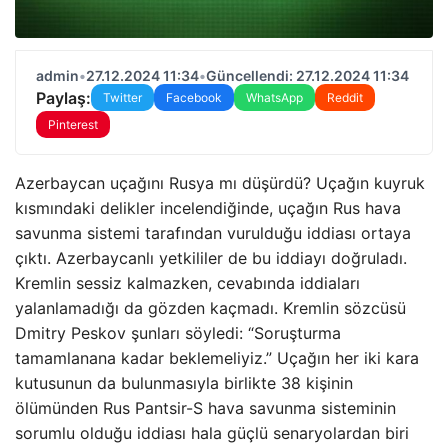
admin
•
27.12.2024 11:34
•
Güncellendi: 27.12.2024 11:34
Paylaş:
Twitter
Facebook
WhatsApp
Reddit
Pinterest
Azerbaycan uçağını Rusya mı düşürdü? Uçağın kuyruk
kısmındaki delikler incelendiğinde, uçağın Rus hava
savunma sistemi tarafından vurulduğu iddiası ortaya
çıktı. Azerbaycanlı yetkililer de bu iddiayı doğruladı.
Kremlin sessiz kalmazken, cevabında iddiaları
yalanlamadığı da gözden kaçmadı. Kremlin sözcüsü
Dmitry Peskov şunları söyledi: “Soruşturma
tamamlanana kadar beklemeliyiz.” Uçağın her iki kara
kutusunun da bulunmasıyla birlikte 38 kişinin
ölümünden Rus Pantsir-S hava savunma sisteminin
sorumlu olduğu iddiası hala güçlü senaryolardan biri