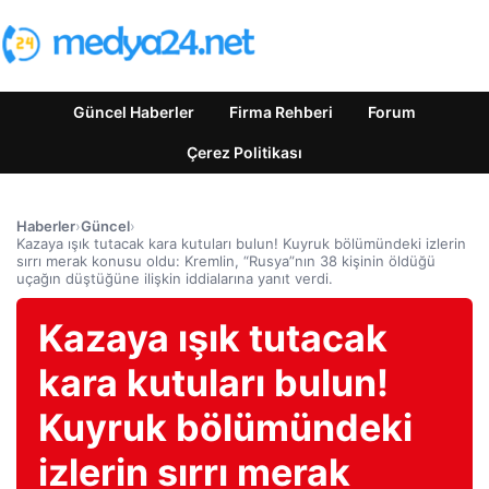
Güncel Haberler
Firma Rehberi
Forum
Çerez Politikası
Haberler
›
Güncel
›
Kazaya ışık tutacak kara kutuları bulun! Kuyruk bölümündeki izlerin
sırrı merak konusu oldu: Kremlin, “Rusya”nın 38 kişinin öldüğü
uçağın düştüğüne ilişkin iddialarına yanıt verdi.
Kazaya ışık tutacak
kara kutuları bulun!
Kuyruk bölümündeki
izlerin sırrı merak