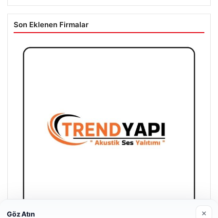
Kelebek sohbet platformu İle Çevrim içi İletişimin Seviyeli
Adresi Ve Muhabbet Deneyimi
07/08/2026
İspanya Süper Kupası İstanbul’da Heyecan Dalga Dalga
Yayılıyor!
Son Eklenen Firmalar
×
Göz Atın