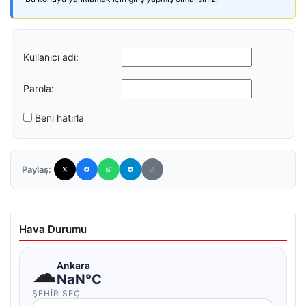
Kullanıcı adı:
Parola:
Beni hatırla
Paylaş:
Hava Durumu
☁
Ankara
NaN°C
ŞEHIR SEÇ