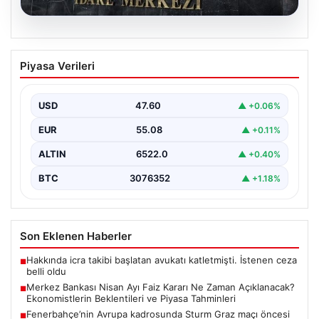
05.08.2026
Merkez Bankası Nisan Ayı Faiz Kararı Ne
Piyasa Verileri
Zaman Açıklanacak? Ekonomistlerin
Beklentileri ve Piyasa Tahminleri
USD
47.60
▲ +0.06%
Türkiye Cumhuriyet Merkez Bankası (TCMB) Para
Politikası Kurulu, Nisan ayı faiz kararını belirlemek
EUR
55.08
▲ +0.11%
üzere…
ALTIN
6522.0
▲ +0.40%
BTC
3076352
▲ +1.18%
Son Eklenen Haberler
Hakkında icra takibi başlatan avukatı katletmişti. İstenen ceza
■
belli oldu
Merkez Bankası Nisan Ayı Faiz Kararı Ne Zaman Açıklanacak?
■
Ekonomistlerin Beklentileri ve Piyasa Tahminleri
Fenerbahçe’nin Avrupa kadrosunda Sturm Graz maçı öncesi
■