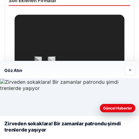
Son Eklenen Firmalar
×
Göz Atın
Web sitemizi nasıl kullandığınızı daha iyi anlayabilmek,
Güncel Haberler
deneyiminizi kişiselleştirmek ve geliştirmek amacıyla çerezler
kullanıyoruz.
Çerez Politikamız
Zirveden sokaklara! Bir zamanlar patrondu şimdi
trenlerde yaşıyor
Reddet
Kabul Et
Hastaş Beton