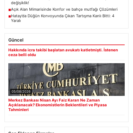
değişiklik!
Açık Alan Mimarisinde Konfor ve bahçe mutfağı Çözümleri
■
Hatay’da Düğün Konvoyunda Çıkan Tartışma Kanlı Bitti: 4
■
Yaralı
Güncel
Hakkında icra takibi başlatan avukatı katletmişti. İstenen
ceza belli oldu
05/08/2026
Merkez Bankası Nisan Ayı Faiz Kararı Ne Zaman
Açıklanacak? Ekonomistlerin Beklentileri ve Piyasa
Tahminleri