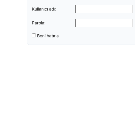
Kullanıcı adı:
Parola:
Beni hatırla