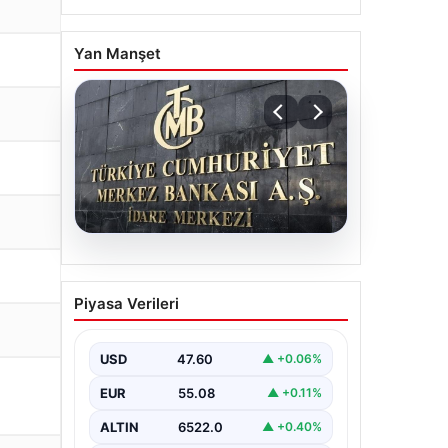
Yan Manşet
05.08.2026
Merkez Bankası Nisan Ayı
Piyasa Verileri
Faiz Kararı Ne Zaman
Açıklanacak?
Ekonomistlerin
USD
47.60
▲ +0.06%
Beklentileri ve Piyasa
EUR
55.08
▲ +0.11%
Tahminleri
ALTIN
6522.0
▲ +0.40%
Türkiye Cumhuriyet Merkez Bankası