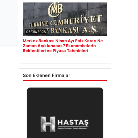
05/08/2026
Merkez Bankası Nisan Ayı Faiz Kararı Ne
Zaman Açıklanacak? Ekonomistlerin
Beklentileri ve Piyasa Tahminleri
Son Eklenen Firmalar