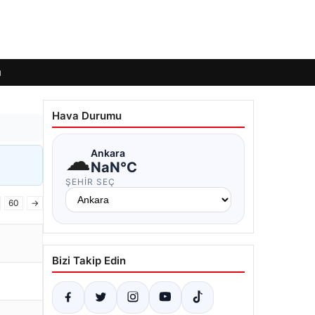
ı
Hava Durumu
☁
Ankara
NaN°C
ŞEHIR SEÇ
60
→
Bizi Takip Edin