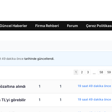
Güncel Haberler
Firma Rehberi
Forum
Çerez Politikas
t 49 dakika önce
tarihinde güncellendi.
1
2
3
58
59
…
özaltına alındı
1
1
19 saat 49 dakika önce
TL’yi görebilir
1
1
19 saat 49 dakika önce