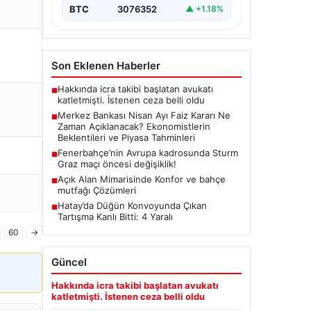
(TCMB) Para Politikası Kurulu, Nisan
BTC
3076352
▲ +1.18%
ayı faiz kararını belirlemek üzere…
Son Eklenen Haberler
Hakkında icra takibi başlatan avukatı
■
katletmişti. İstenen ceza belli oldu
Merkez Bankası Nisan Ayı Faiz Kararı Ne
■
Zaman Açıklanacak? Ekonomistlerin
Beklentileri ve Piyasa Tahminleri
Fenerbahçe’nin Avrupa kadrosunda Sturm
■
Graz maçı öncesi değişiklik!
Açık Alan Mimarisinde Konfor ve bahçe
■
mutfağı Çözümleri
Hatay’da Düğün Konvoyunda Çıkan
■
Tartışma Kanlı Bitti: 4 Yaralı
60
→
Güncel
Hakkında icra takibi başlatan avukatı
katletmişti. İstenen ceza belli oldu