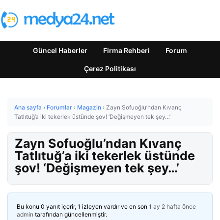
Güncel Haberler
Firma Rehberi
Forum
Çerez Politikası
Ana sayfa
›
Forumlar
›
Magazin
›
Zayn Sofuoğlu’ndan Kıvanç
Tatlıtuğ’a iki tekerlek üstünde şov! ‘Değişmeyen tek şey…’
Zayn Sofuoğlu’ndan Kıvanç
Tatlıtuğ’a iki tekerlek üstünde
şov! ‘Değişmeyen tek şey…’
Bu konu 0 yanıt içerir, 1 izleyen vardır ve en son
1 ay 2 hafta önce
admin
tarafından güncellenmiştir.