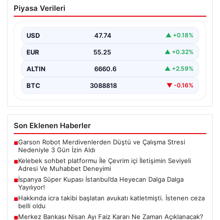
Kelebek sohbet platformu İle Çevrim içi
Piyasa Verileri
İletişimin Seviyeli Adresi Ve Muhabbet
Deneyimi
USD
47.74
▲ +0.18%
İnternet dünyasında kullanıcıların güvenli bir tarzda
iletişim oluşturması ciddi bir önem taşımaktadır. Halen
EUR
55.25
▲ +0.32%
birçok…
ALTIN
6660.6
▲ +2.59%
BTC
3088818
▼ -0.16%
Son Eklenen Haberler
Garson Robot Merdivenlerden Düştü ve Çalışma Stresi
■
Nedeniyle 3 Gün İzin Aldı
Kelebek sohbet platformu İle Çevrim içi İletişimin Seviyeli
■
Adresi Ve Muhabbet Deneyimi
İspanya Süper Kupası İstanbul’da Heyecan Dalga Dalga
■
Yayılıyor!
Hakkında icra takibi başlatan avukatı katletmişti. İstenen ceza
■
belli oldu
Merkez Bankası Nisan Ayı Faiz Kararı Ne Zaman Açıklanacak?
■