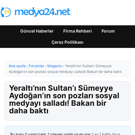
Güncel Haberler
Firma Rehberi
Forum
Çerez Politikası
Ana sayfa
›
Forumlar
›
Magazin
›
Yeraltı’nın Sultan’ı Sümeyye
Aydoğan’ın son pozları sosyal medyayı salladı! Bakan bir daha baktı
Yeraltı’nın Sultan’ı Sümeyye
Aydoğan’ın son pozları sosyal
medyayı salladı! Bakan bir
daha baktı
Bu konu 0 yanıt içerir, 1 izleyen vardır ve en son
2 ay 1 hafta önce