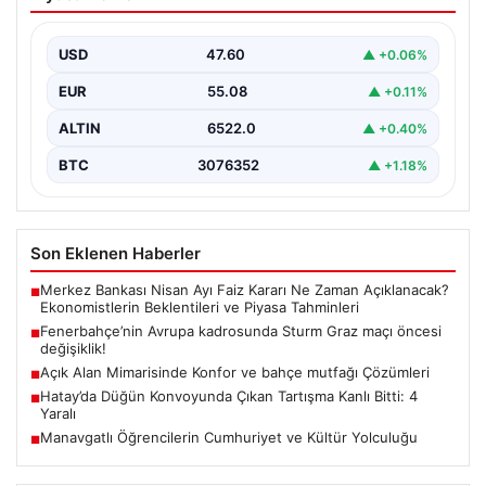
Tartışma Kanlı Bitti: 4 Yaralı
Hatay’ın ilçelerinden birinde gerçekleştirilen düğün
kutlaması sırasında başlayan tartışma, kısa sürede
USD
47.60
▲ +0.06%
kontrol edilemez hale…
EUR
55.08
▲ +0.11%
ALTIN
6522.0
▲ +0.40%
BTC
3076352
▲ +1.18%
Son Eklenen Haberler
Merkez Bankası Nisan Ayı Faiz Kararı Ne Zaman Açıklanacak?
■
Ekonomistlerin Beklentileri ve Piyasa Tahminleri
Fenerbahçe’nin Avrupa kadrosunda Sturm Graz maçı öncesi
■
değişiklik!
Açık Alan Mimarisinde Konfor ve bahçe mutfağı Çözümleri
■
Hatay’da Düğün Konvoyunda Çıkan Tartışma Kanlı Bitti: 4
■
Yaralı
Manavgatlı Öğrencilerin Cumhuriyet ve Kültür Yolculuğu
■