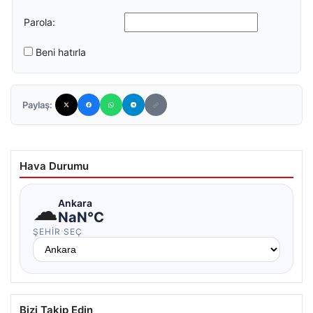
Parola:
Beni hatırla
Paylaş:
Hava Durumu
☁
Ankara
NaN°C
ŞEHIR SEÇ
Bizi Takip Edin