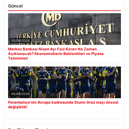
Güncel
05/08/2026
Merkez Bankası Nisan Ayı Faiz Kararı Ne Zaman
Açıklanacak? Ekonomistlerin Beklentileri ve Piyasa
Tahminleri
05/08/2026
Fenerbahçe’nin Avrupa kadrosunda Sturm Graz maçı öncesi
değişiklik!