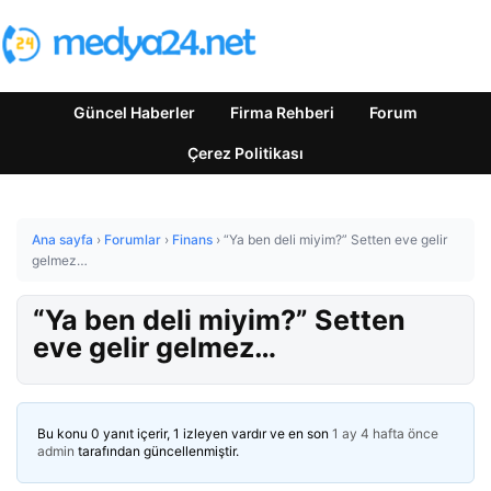
Güncel Haberler
Firma Rehberi
Forum
Çerez Politikası
Ana sayfa
›
Forumlar
›
Finans
›
“Ya ben deli miyim?” Setten eve gelir
gelmez…
“Ya ben deli miyim?” Setten
eve gelir gelmez…
Bu konu 0 yanıt içerir, 1 izleyen vardır ve en son
1 ay 4 hafta önce
admin
tarafından güncellenmiştir.