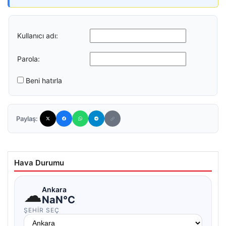
Kullanıcı adı:
Parola:
Beni hatırla
Paylaş:
Hava Durumu
☁
Ankara
NaN°C
ŞEHIR SEÇ