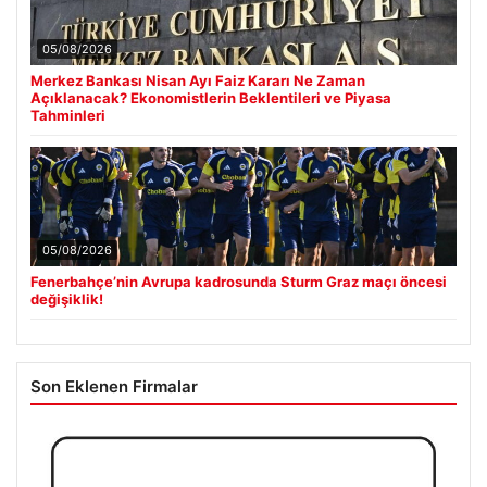
05/08/2026
Merkez Bankası Nisan Ayı Faiz Kararı Ne Zaman
Açıklanacak? Ekonomistlerin Beklentileri ve Piyasa
Tahminleri
05/08/2026
Fenerbahçe’nin Avrupa kadrosunda Sturm Graz maçı öncesi
değişiklik!
Son Eklenen Firmalar