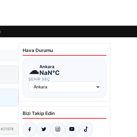
ı
Hava Durumu
☁
Ankara
NaN°C
ŞEHIR SEÇ
Bizi Takip Edin
#21978