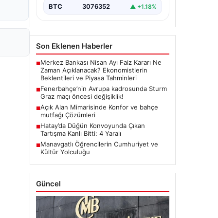
BTC
3076352
▲ +1.18%
Son Eklenen Haberler
Merkez Bankası Nisan Ayı Faiz Kararı Ne
■
Zaman Açıklanacak? Ekonomistlerin
Beklentileri ve Piyasa Tahminleri
Fenerbahçe’nin Avrupa kadrosunda Sturm
■
Graz maçı öncesi değişiklik!
Açık Alan Mimarisinde Konfor ve bahçe
■
mutfağı Çözümleri
Hatay’da Düğün Konvoyunda Çıkan
■
Tartışma Kanlı Bitti: 4 Yaralı
Manavgatlı Öğrencilerin Cumhuriyet ve
■
Kültür Yolculuğu
Güncel