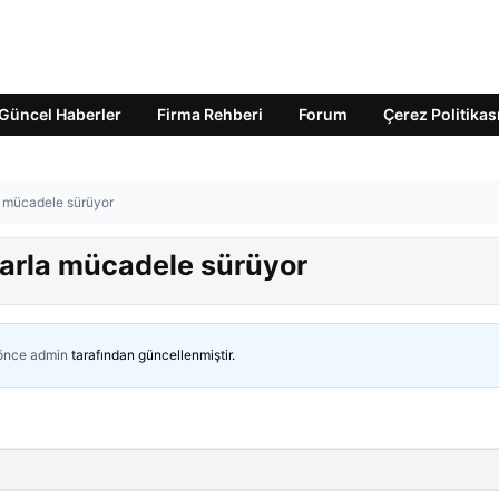
Güncel Haberler
Firma Rehberi
Forum
Çerez Politikas
a mücadele sürüyor
arla mücadele sürüyor
 önce
admin
tarafından güncellenmiştir.