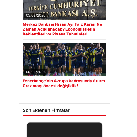
05/08/2026
Merkez Bankası Nisan Ayı Faiz Kararı Ne
Zaman Açıklanacak? Ekonomistlerin
Beklentileri ve Piyasa Tahminleri
05/08/2026
Fenerbahçe’nin Avrupa kadrosunda Sturm
Graz maçı öncesi değişiklik!
Son Eklenen Firmalar