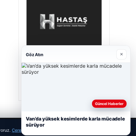
×
Göz Atın
Hastaş Beton
26/05/2026
Güncel Haberler
Van’da yüksek kesimlerde karla mücadele
sürüyor
ıyoruz.
Çerez Politikamız
Reddet
Kabul Et