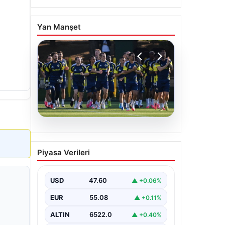
Yan Manşet
05.08.2026
Fenerbahçe’nin Avrupa
Piyasa Verileri
kadrosunda Sturm Graz
maçı öncesi değişiklik!
USD
47.60
▲ +0.06%
EUR
55.08
▲ +0.11%
ALTIN
6522.0
▲ +0.40%