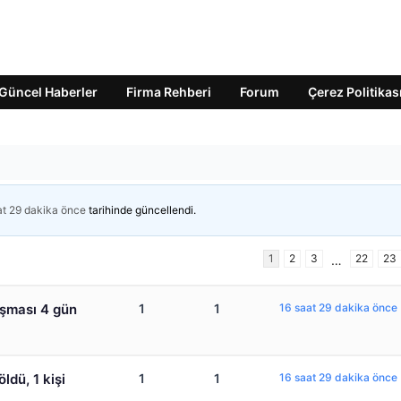
Güncel Haberler
Firma Rehberi
Forum
Çerez Politikas
at 29 dakika önce
tarihinde güncellendi.
1
2
3
22
23
…
ışması 4 gün
1
1
16 saat 29 dakika önce
ldü, 1 kişi
1
1
16 saat 29 dakika önce