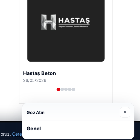
Hastaş Beton
26/05/2026
×
Göz Atın
Genel
ıyoruz.
Çerez Politikamız
Reddet
Kabul Et