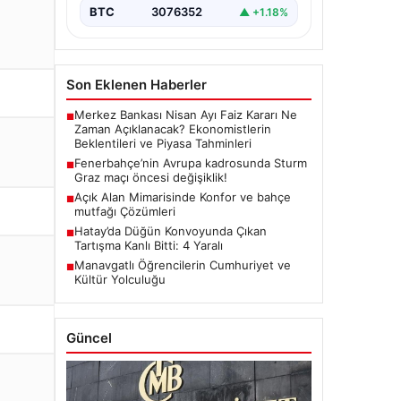
BTC
3076352
▲ +1.18%
Son Eklenen Haberler
Merkez Bankası Nisan Ayı Faiz Kararı Ne
■
Zaman Açıklanacak? Ekonomistlerin
Beklentileri ve Piyasa Tahminleri
Fenerbahçe’nin Avrupa kadrosunda Sturm
■
Graz maçı öncesi değişiklik!
Açık Alan Mimarisinde Konfor ve bahçe
■
mutfağı Çözümleri
Hatay’da Düğün Konvoyunda Çıkan
■
Tartışma Kanlı Bitti: 4 Yaralı
Manavgatlı Öğrencilerin Cumhuriyet ve
■
Kültür Yolculuğu
Güncel