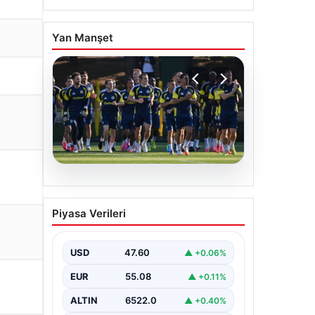
Yan Manşet
05.08.2026
Fenerbahçe’nin Avrupa
Piyasa Verileri
kadrosunda Sturm Graz
maçı öncesi değişiklik!
USD
47.60
▲ +0.06%
EUR
55.08
▲ +0.11%
ALTIN
6522.0
▲ +0.40%