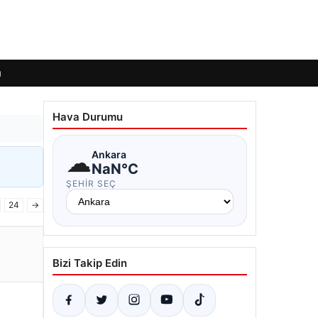
ı
Hava Durumu
☁
Ankara
NaN°C
ŞEHIR SEÇ
24
→
Bizi Takip Edin