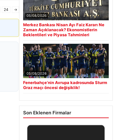
24
→
05/08/2026
Merkez Bankası Nisan Ayı Faiz Kararı Ne
Zaman Açıklanacak? Ekonomistlerin
Beklentileri ve Piyasa Tahminleri
05/08/2026
Fenerbahçe’nin Avrupa kadrosunda Sturm
Graz maçı öncesi değişiklik!
Son Eklenen Firmalar