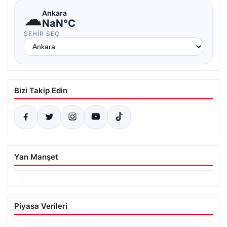
☁
Ankara
NaN°C
ŞEHIR SEÇ
Bizi Takip Edin
Yan Manşet
06.08.2026
Hakkında icra takibi başlatan avukatı
Piyasa Verileri
katletmişti. İstenen ceza belli oldu
{"title": "İcra Takibine Zarar Verme Nedeniyle Avukata