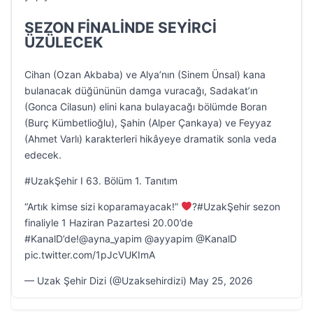
SEZON FİNALİNDE SEYİRCİ
ÜZÜLECEK
Cihan (Ozan Akbaba) ve Alya’nın (Sinem Ünsal) kana
bulanacak düğününün damga vuracağı, Sadakat’ın
(Gonca Cilasun) elini kana bulayacağı bölümde Boran
(Burç Kümbetlioğlu), Şahin (Alper Çankaya) ve Feyyaz
(Ahmet Varlı) karakterleri hikâyeye dramatik sonla veda
edecek.
#UzakŞehir I 63. Bölüm 1. Tanıtım
“Artık kimse sizi koparamayacak!”
‍?#UzakŞehir sezon
finaliyle 1 Haziran Pazartesi 20.00’de
#KanalD’de!@ayna_yapim @ayyapim @KanalD
pic.twitter.com/1pJcVUKImA
— Uzak Şehir Dizi (@Uzaksehirdizi) May 25, 2026