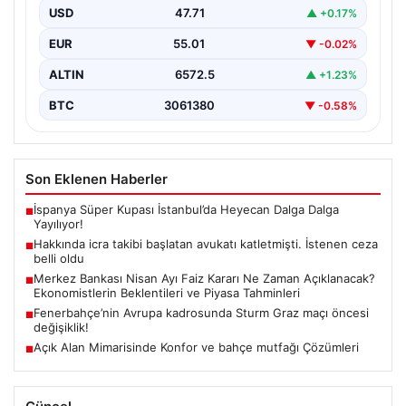
Yönelik Silahlı Saldırının Yargı Süreci Açıklandı",
USD
47.71
▲ +0.17%
"content":…
EUR
55.01
▼ -0.02%
ALTIN
6572.5
▲ +1.23%
BTC
3061380
▼ -0.58%
Son Eklenen Haberler
İspanya Süper Kupası İstanbul’da Heyecan Dalga Dalga
■
Yayılıyor!
Hakkında icra takibi başlatan avukatı katletmişti. İstenen ceza
■
belli oldu
Merkez Bankası Nisan Ayı Faiz Kararı Ne Zaman Açıklanacak?
■
Ekonomistlerin Beklentileri ve Piyasa Tahminleri
Fenerbahçe’nin Avrupa kadrosunda Sturm Graz maçı öncesi
■
değişiklik!
Açık Alan Mimarisinde Konfor ve bahçe mutfağı Çözümleri
■