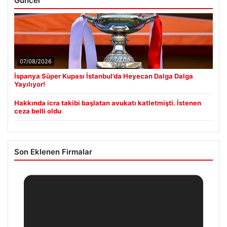
Güncel
07/08/2026
İspanya Süper Kupası İstanbul’da Heyecan Dalga Dalga
Yayılıyor!
Hakkında icra takibi başlatan avukatı katletmişti. İstenen
ceza belli oldu
Son Eklenen Firmalar