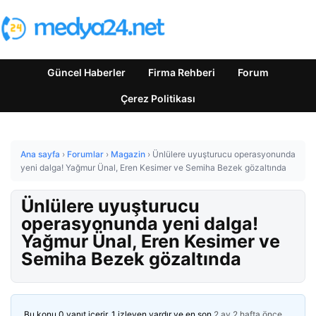
Güncel Haberler
Firma Rehberi
Forum
Çerez Politikası
Ana sayfa
›
Forumlar
›
Magazin
›
Ünlülere uyuşturucu operasyonunda
yeni dalga! Yağmur Ünal, Eren Kesimer ve Semiha Bezek gözaltında
Ünlülere uyuşturucu
operasyonunda yeni dalga!
Yağmur Ünal, Eren Kesimer ve
Semiha Bezek gözaltında
Bu konu 0 yanıt içerir, 1 izleyen vardır ve en son
2 ay 2 hafta önce