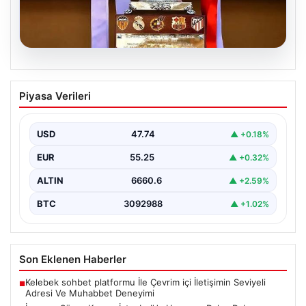
07.08.2026
İspanya Süper Kupası İstanbul’da
Piyasa Verileri
Heyecan Dalga Dalga Yayılıyor!
Türk futbolseverler yakın zamanda uluslararası arenada
büyük bir organizasyona ev sahipliği yapmaya
USD
47.74
▲ +0.18%
hazırlanıyor. İspanya…
EUR
55.25
▲ +0.32%
ALTIN
6660.6
▲ +2.59%
BTC
3092988
▲ +1.02%
Son Eklenen Haberler
Kelebek sohbet platformu İle Çevrim içi İletişimin Seviyeli
■
Adresi Ve Muhabbet Deneyimi