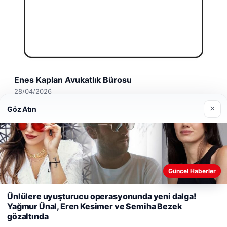
Enes Kaplan Avukatlık Bürosu
28/04/2026
×
Göz Atın
Güncel Haberler
© 2026 Medya24 – Güncel Haberler
Web sitemizi nasıl kullandığınızı daha iyi anlayabilmek,
malta work and study
|
lemagrup.com.tr
deneyiminizi kişiselleştirmek ve geliştirmek amacıyla çerezler
Ünlülere uyuşturucu operasyonunda yeni dalga!
betcio
kullanıyoruz.
Çerez Politikamız
Yağmur Ünal, Eren Kesimer ve Semiha Bezek
gözaltında
Reddet
Kabul Et