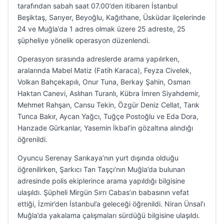
tarafından sabah saat 07.00’den itibaren İstanbul
Beşiktaş, Sarıyer, Beyoğlu, Kağıthane, Üsküdar ilçelerinde
24 ve Muğla’da 1 adres olmak üzere 25 adreste, 25
şüpheliye yönelik operasyon düzenlendi.
Operasyon sırasında adreslerde arama yapılırken,
aralarında Mabel Matiz (Fatih Karaca), Feyza Civelek,
Volkan Bahçekapılı, Onur Tuna, Berkay Şahin, Osman
Haktan Canevi, Aslıhan Turanlı, Kübra İmren Siyahdemir,
Mehmet Rahşan, Cansu Tekin, Özgür Deniz Cellat, Tarık
Tunca Bakır, Aycan Yağcı, Tuğçe Postoğlu ve Eda Dora,
Hanzade Gürkanlar, Yasemin İkbal’in gözaltına alındığı
öğrenildi.
Oyuncu Serenay Sarıkaya’nın yurt dışında olduğu
öğrenilirken, Şarkıcı Tan Taşçı’nın Muğla’da bulunan
adresinde polis ekiplerince arama yapıldığı bilgisine
ulaşıldı. Şüpheli Mirgün Sırrı Cabas’ın babasının vefat
ettiği, İzmir’den İstanbul’a geleceği öğrenildi. Niran Ünsal’ı
Muğla’da yakalama çalışmaları sürdüğü bilgisine ulaşıldı.