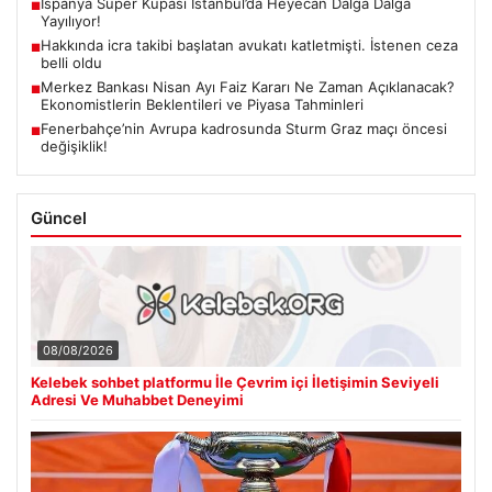
İspanya Süper Kupası İstanbul’da Heyecan Dalga Dalga
■
Yayılıyor!
Hakkında icra takibi başlatan avukatı katletmişti. İstenen ceza
■
belli oldu
Merkez Bankası Nisan Ayı Faiz Kararı Ne Zaman Açıklanacak?
■
Ekonomistlerin Beklentileri ve Piyasa Tahminleri
Fenerbahçe’nin Avrupa kadrosunda Sturm Graz maçı öncesi
■
değişiklik!
Güncel
08/08/2026
Kelebek sohbet platformu İle Çevrim içi İletişimin Seviyeli
Adresi Ve Muhabbet Deneyimi