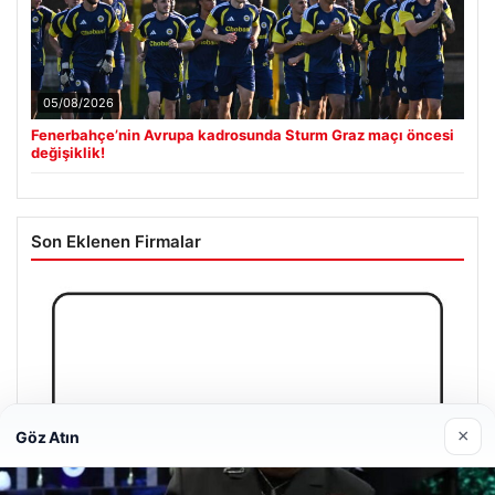
05/08/2026
Fenerbahçe’nin Avrupa kadrosunda Sturm Graz maçı öncesi
değişiklik!
Son Eklenen Firmalar
×
Göz Atın