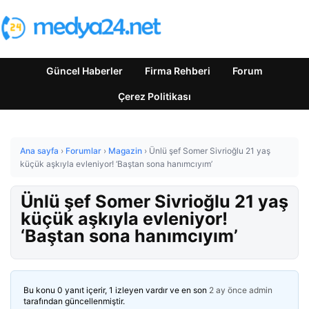
Güncel Haberler
Firma Rehberi
Forum
Çerez Politikası
Ana sayfa
›
Forumlar
›
Magazin
›
Ünlü şef Somer Sivrioğlu 21 yaş
küçük aşkıyla evleniyor! ‘Baştan sona hanımcıyım’
Ünlü şef Somer Sivrioğlu 21 yaş
küçük aşkıyla evleniyor!
‘Baştan sona hanımcıyım’
Bu konu 0 yanıt içerir, 1 izleyen vardır ve en son
2 ay önce
admin
tarafından güncellenmiştir.