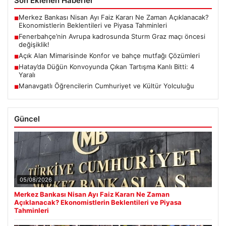
Son Eklenen Haberler
Merkez Bankası Nisan Ayı Faiz Kararı Ne Zaman Açıklanacak?
■
Ekonomistlerin Beklentileri ve Piyasa Tahminleri
Fenerbahçe’nin Avrupa kadrosunda Sturm Graz maçı öncesi
■
değişiklik!
Açık Alan Mimarisinde Konfor ve bahçe mutfağı Çözümleri
■
Hatay’da Düğün Konvoyunda Çıkan Tartışma Kanlı Bitti: 4
■
Yaralı
Manavgatlı Öğrencilerin Cumhuriyet ve Kültür Yolculuğu
■
Güncel
05/08/2026
Merkez Bankası Nisan Ayı Faiz Kararı Ne Zaman
Açıklanacak? Ekonomistlerin Beklentileri ve Piyasa
Tahminleri