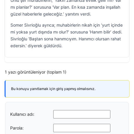
Ünlü şef muhabirlerin; ‘Yakın zamanda evlilik gelir mi? Var
mı planlar?’ sorusuna ‘Var plan. En kısa zamanda inşallah
güzel haberlerle geleceğiz.’ yanıtını verdi.
Somer Sivrioğlu ayrıca; muhabirlerin nikah için ‘yurt içinde
mi yoksa yurt dışında mı olur?’ sorusuna ‘Hanım bilir’ dedi.
Sivrioğlu ‘Baştan sona hanımcıyım. Hanımcı olursan rahat
edersin.’ diyerek güldürdü.
1 yazı görüntüleniyor (toplam 1)
Bu konuyu yanıtlamak için giriş yapmış olmalısınız.
Kullanıcı adı:
Parola: