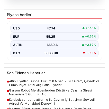
08.08.2026
Garson Robot Merdivenlerden Düştü ve
Piyasa Verileri
Çalışma Stresi Nedeniyle 3 Gün İzin
Aldı
USD
47.74
▲ +0.18%
Amasya'da faaliyet gösteren bir restoranda görev
yapan 'Gayretli' adlı robot, beklenmedik bir olayla
EUR
55.25
▲ +0.32%
gündeme…
ALTIN
6660.6
▲ +2.59%
BTC
3088818
▼ -0.16%
Son Eklenen Haberler
Altın Fiyatları Güncel Durum 8 Nisan 2026: Gram, Çeyrek ve
■
Cumhuriyet Altını Alış Satış Fiyatları
Garson Robot Merdivenlerden Düştü ve Çalışma Stresi
■
Nedeniyle 3 Gün İzin Aldı
Kelebek sohbet platformu İle Çevrim içi İletişimin Seviyeli
■
Adresi Ve Muhabbet Deneyimi
İspanya Süper Kupası İstanbul’da Heyecan Dalga Dalga