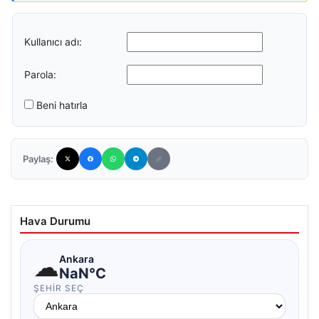
Kullanıcı adı:
Parola:
Beni hatırla
Paylaş:
Hava Durumu
☁
Ankara
NaN°C
ŞEHIR SEÇ