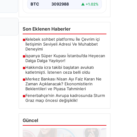
BTC
3092988
▲ +1.02%
Son Eklenen Haberler
Kelebek sohbet platformu İle Çevrim içi
■
İletişimin Seviyeli Adresi Ve Muhabbet
Deneyimi
İspanya Süper Kupası İstanbul’da Heyecan
■
Dalga Dalga Yayılıyor!
Hakkında icra takibi başlatan avukatı
■
katletmişti. İstenen ceza belli oldu
Merkez Bankası Nisan Ayı Faiz Kararı Ne
■
Zaman Açıklanacak? Ekonomistlerin
Beklentileri ve Piyasa Tahminleri
Fenerbahçe’nin Avrupa kadrosunda Sturm
■
Graz maçı öncesi değişiklik!
Güncel