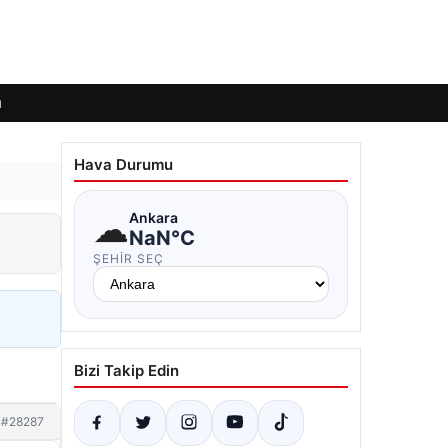
ı
Hava Durumu
☁
Ankara
NaN°C
ŞEHIR SEÇ
Bizi Takip Edin
#28287