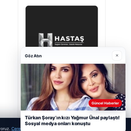
×
Göz Atın
Hastaş Beton
26/05/2026
Güncel Haberler
Türkan Şoray’ın kızı Yağmur Ünal paylaştı!
Sosyal medya onları konuştu
ıyoruz.
Çerez Politikamız
Reddet
Kabul Et