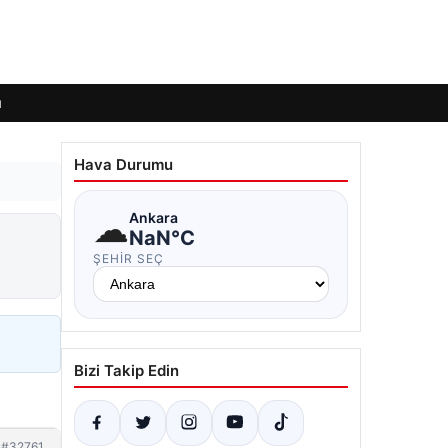
ı
Hava Durumu
☁
Ankara
NaN°C
ŞEHIR SEÇ
Bizi Takip Edin
#32761