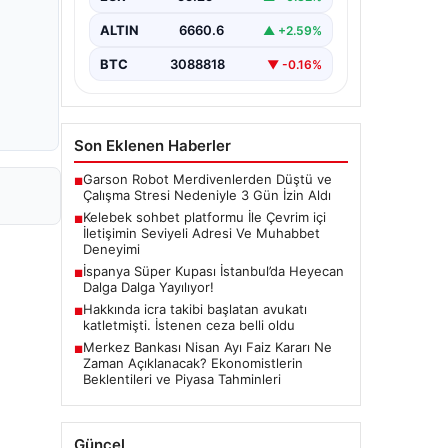
güvenli bir tarzda iletişim
oluşturması ciddi bir önem
ALTIN
6660.6
▲ +2.59%
taşımaktadır. Halen birçok…
BTC
3088818
▼ -0.16%
Son Eklenen Haberler
Garson Robot Merdivenlerden Düştü ve
■
Çalışma Stresi Nedeniyle 3 Gün İzin Aldı
Kelebek sohbet platformu İle Çevrim içi
■
İletişimin Seviyeli Adresi Ve Muhabbet
Deneyimi
İspanya Süper Kupası İstanbul’da Heyecan
■
Dalga Dalga Yayılıyor!
Hakkında icra takibi başlatan avukatı
■
katletmişti. İstenen ceza belli oldu
Merkez Bankası Nisan Ayı Faiz Kararı Ne
■
Zaman Açıklanacak? Ekonomistlerin
Beklentileri ve Piyasa Tahminleri
Güncel