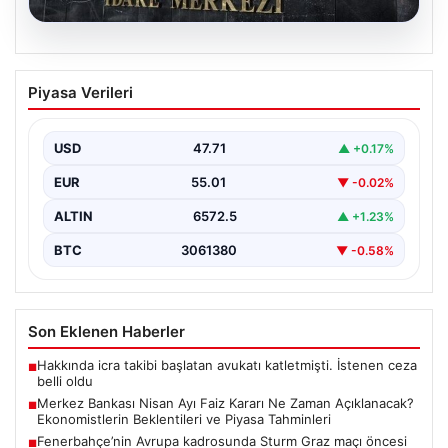
05.08.2026
Merkez Bankası Nisan Ayı Faiz Kararı Ne
Piyasa Verileri
Zaman Açıklanacak? Ekonomistlerin
Beklentileri ve Piyasa Tahminleri
USD
47.71
▲ +0.17%
Türkiye Cumhuriyet Merkez Bankası (TCMB) Para
Politikası Kurulu, Nisan ayı faiz kararını belirlemek
EUR
55.01
▼ -0.02%
üzere…
ALTIN
6572.5
▲ +1.23%
BTC
3061380
▼ -0.58%
Son Eklenen Haberler
Hakkında icra takibi başlatan avukatı katletmişti. İstenen ceza
■
belli oldu
Merkez Bankası Nisan Ayı Faiz Kararı Ne Zaman Açıklanacak?
■
Ekonomistlerin Beklentileri ve Piyasa Tahminleri
Fenerbahçe’nin Avrupa kadrosunda Sturm Graz maçı öncesi
■