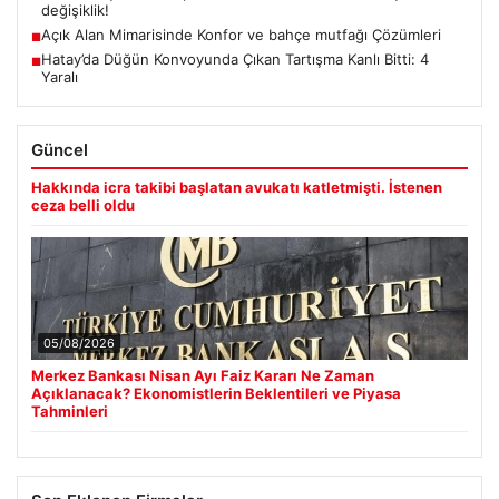
değişiklik!
Açık Alan Mimarisinde Konfor ve bahçe mutfağı Çözümleri
■
Hatay’da Düğün Konvoyunda Çıkan Tartışma Kanlı Bitti: 4
■
Yaralı
Güncel
Hakkında icra takibi başlatan avukatı katletmişti. İstenen
ceza belli oldu
05/08/2026
Merkez Bankası Nisan Ayı Faiz Kararı Ne Zaman
Açıklanacak? Ekonomistlerin Beklentileri ve Piyasa
Tahminleri