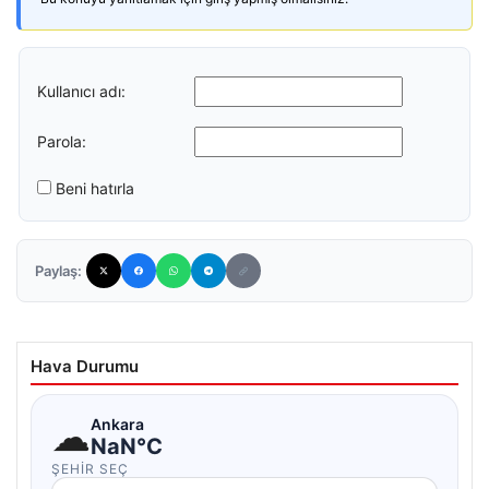
Kullanıcı adı:
Parola:
Beni hatırla
Paylaş:
Hava Durumu
☁
Ankara
NaN°C
ŞEHIR SEÇ