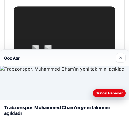
×
Göz Atın
Web sitemizi nasıl kullandığınızı daha iyi anlayabilmek,
Güncel Haberler
deneyiminizi kişiselleştirmek ve geliştirmek amacıyla çerezler
kullanıyoruz.
Çerez Politikamız
Trabzonspor, Muhammed Cham’ın yeni takımını
açıkladı
Reddet
Kabul Et
Hastaş Beton
26/05/2026