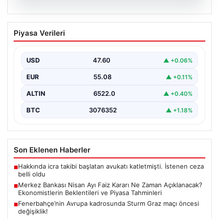
05.08.2026
Merkez Bankası Nisan Ayı Faiz Kararı Ne
Piyasa Verileri
Zaman Açıklanacak? Ekonomistlerin
Beklentileri ve Piyasa Tahminleri
USD
47.60
▲ +0.06%
Türkiye Cumhuriyet Merkez Bankası (TCMB) Para
Politikası Kurulu, Nisan ayı faiz kararını belirlemek
EUR
55.08
▲ +0.11%
üzere…
ALTIN
6522.0
▲ +0.40%
BTC
3076352
▲ +1.18%
Son Eklenen Haberler
Hakkında icra takibi başlatan avukatı katletmişti. İstenen ceza
■
belli oldu
Merkez Bankası Nisan Ayı Faiz Kararı Ne Zaman Açıklanacak?
■
Ekonomistlerin Beklentileri ve Piyasa Tahminleri
Fenerbahçe’nin Avrupa kadrosunda Sturm Graz maçı öncesi
■
değişiklik!