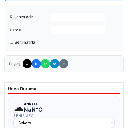
Kullanıcı adı:
Parola:
Beni hatırla
Paylaş:
Hava Durumu
☁
Ankara
NaN°C
ŞEHIR SEÇ