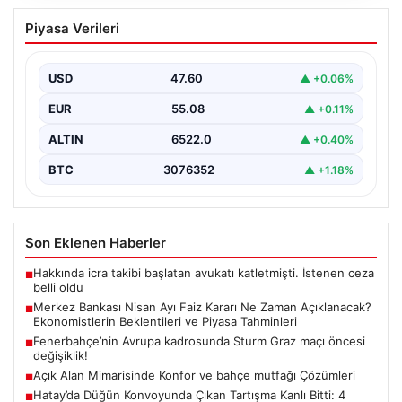
Merkez Bankası Nisan Ayı Faiz Kararı Ne
Piyasa Verileri
Zaman Açıklanacak? Ekonomistlerin
Beklentileri ve Piyasa Tahminleri
USD
47.60
▲ +0.06%
Türkiye Cumhuriyet Merkez Bankası (TCMB) Para
Politikası Kurulu, Nisan ayı faiz kararını belirlemek
EUR
55.08
▲ +0.11%
üzere…
ALTIN
6522.0
▲ +0.40%
BTC
3076352
▲ +1.18%
Son Eklenen Haberler
Hakkında icra takibi başlatan avukatı katletmişti. İstenen ceza
■
belli oldu
Merkez Bankası Nisan Ayı Faiz Kararı Ne Zaman Açıklanacak?
■
Ekonomistlerin Beklentileri ve Piyasa Tahminleri
Fenerbahçe’nin Avrupa kadrosunda Sturm Graz maçı öncesi
■
değişiklik!
Açık Alan Mimarisinde Konfor ve bahçe mutfağı Çözümleri
■
Hatay’da Düğün Konvoyunda Çıkan Tartışma Kanlı Bitti: 4
■