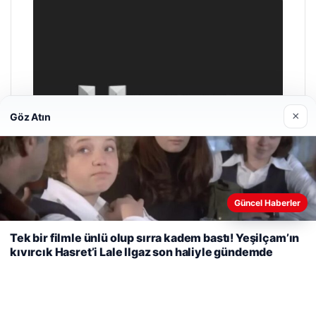
×
Göz Atın
Web sitemizi nasıl kullandığınızı daha iyi anlayabilmek,
Güncel Haberler
deneyiminizi kişiselleştirmek ve geliştirmek amacıyla çerezler
kullanıyoruz.
Çerez Politikamız
Tek bir filmle ünlü olup sırra kadem bastı! Yeşilçam’ın
kıvırcık Hasret’i Lale Ilgaz son haliyle gündemde
Reddet
Kabul Et
Hastaş Beton
26/05/2026