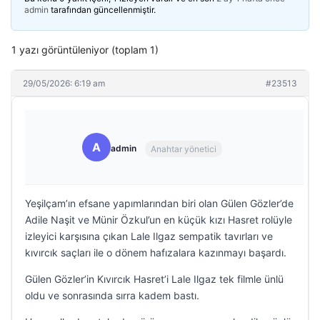
admin
tarafından güncellenmiştir.
1 yazı görüntüleniyor (toplam 1)
29/05/2026: 6:19 am
#23513
A
admin
Anahtar yönetici
Yeşilçam’ın efsane yapımlarından biri olan Gülen Gözler’de
Adile Naşit ve Münir Özkul’un en küçük kızı Hasret rolüyle
izleyici karşısına çıkan Lale Ilgaz sempatik tavırları ve
kıvırcık saçları ile o dönem hafızalara kazınmayı başardı.
Gülen Gözler’in Kıvırcık Hasret’i Lale Ilgaz tek filmle ünlü
oldu ve sonrasında sırra kadem bastı.