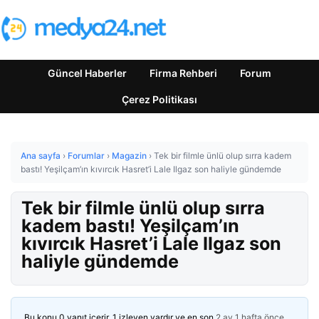
Güncel Haberler
Firma Rehberi
Forum
Çerez Politikası
Ana sayfa
›
Forumlar
›
Magazin
›
Tek bir filmle ünlü olup sırra kadem
bastı! Yeşilçam’ın kıvırcık Hasret’i Lale Ilgaz son haliyle gündemde
Tek bir filmle ünlü olup sırra
kadem bastı! Yeşilçam’ın
kıvırcık Hasret’i Lale Ilgaz son
haliyle gündemde
Bu konu 0 yanıt içerir, 1 izleyen vardır ve en son
2 ay 1 hafta önce