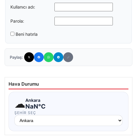
Kullanıcı adı:
Parola:
Beni hatırla
Paylaş:
Hava Durumu
☁
Ankara
NaN°C
ŞEHIR SEÇ