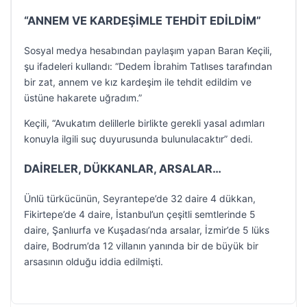
“ANNEM VE KARDEŞİMLE TEHDİT EDİLDİM”
Sosyal medya hesabından paylaşım yapan Baran Keçili,
şu ifadeleri kullandı: “Dedem İbrahim Tatlıses tarafından
bir zat, annem ve kız kardeşim ile tehdit edildim ve
üstüne hakarete uğradım.”
Keçili, “Avukatım delillerle birlikte gerekli yasal adımları
konuyla ilgili suç duyurusunda bulunulacaktır” dedi.
DAİRELER, DÜKKANLAR, ARSALAR…
Ünlü türkücünün, Seyrantepe’de 32 daire 4 dükkan,
Fikirtepe’de 4 daire, İstanbul’un çeşitli semtlerinde 5
daire, Şanlıurfa ve Kuşadası’nda arsalar, İzmir’de 5 lüks
daire, Bodrum’da 12 villanın yanında bir de büyük bir
arsasının olduğu iddia edilmişti.