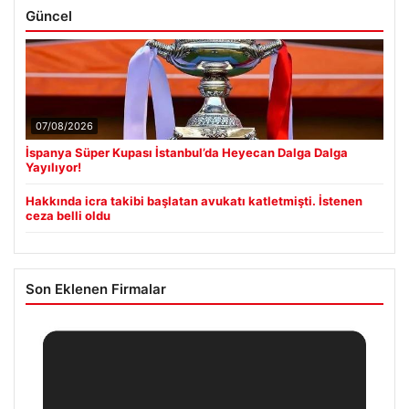
Güncel
07/08/2026
İspanya Süper Kupası İstanbul’da Heyecan Dalga Dalga
Yayılıyor!
Hakkında icra takibi başlatan avukatı katletmişti. İstenen
ceza belli oldu
Son Eklenen Firmalar