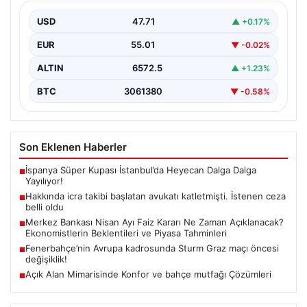
{"title": "İcra Takibine Zarar Verme Nedeniyle Avukata
Yönelik Silahlı Saldırının Yargı Süreci Açıklandı",
USD
47.71
▲ +0.17%
"content":…
EUR
55.01
▼ -0.02%
ALTIN
6572.5
▲ +1.23%
BTC
3061380
▼ -0.58%
Son Eklenen Haberler
İspanya Süper Kupası İstanbul’da Heyecan Dalga Dalga
■
Yayılıyor!
Hakkında icra takibi başlatan avukatı katletmişti. İstenen ceza
■
belli oldu
Merkez Bankası Nisan Ayı Faiz Kararı Ne Zaman Açıklanacak?
■
Ekonomistlerin Beklentileri ve Piyasa Tahminleri
Fenerbahçe’nin Avrupa kadrosunda Sturm Graz maçı öncesi
■
değişiklik!
Açık Alan Mimarisinde Konfor ve bahçe mutfağı Çözümleri
■