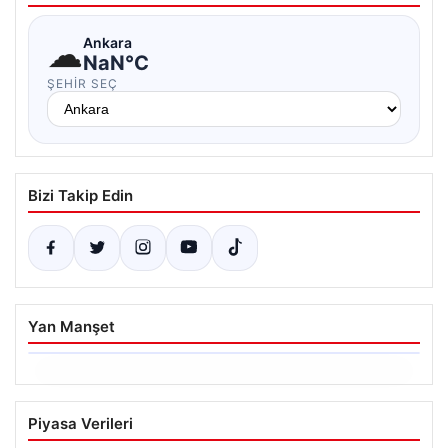
☁
Ankara
NaN°C
ŞEHIR SEÇ
Bizi Takip Edin
Yan Manşet
06.08.2026
Hakkında icra takibi başlatan avukatı
Piyasa Verileri
katletmişti. İstenen ceza belli oldu