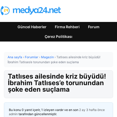
Güncel Haberler
Firma Rehberi
Forum
Çerez Politikası
Ana sayfa
›
Forumlar
›
Magazin
›
Tatlıses ailesinde kriz büyüdü!
İbrahim Tatlıses’e torunundan şoke eden suçlama
Tatlıses ailesinde kriz büyüdü!
İbrahim Tatlıses’e torunundan
şoke eden suçlama
Bu konu 0 yanıt içerir, 1 izleyen vardır ve en son
2 ay 3 hafta önce
admin
tarafından güncellenmiştir.