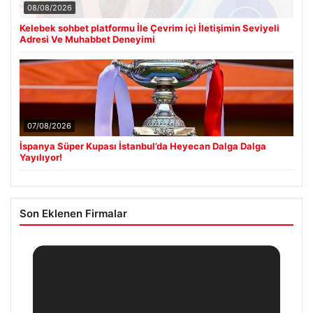
08/08/2026
Kelebek sohbet platformu İle Çevrim içi İletişimin Seviyeli
Adresi Ve Muhabbet Deneyimi
07/08/2026
İspanya Süper Kupası İstanbul’da Heyecan Dalga Dalga
Yayılıyor!
Son Eklenen Firmalar