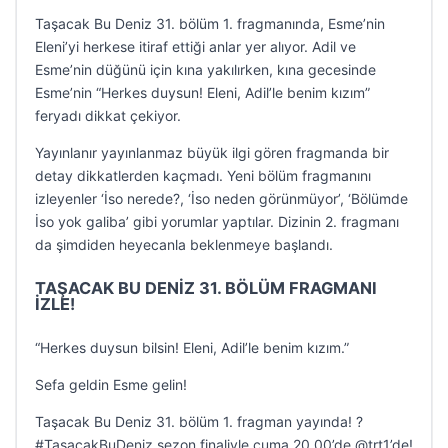
Taşacak Bu Deniz 31. bölüm 1. fragmanında, Esme’nin
Eleni’yi herkese itiraf ettiği anlar yer alıyor. Adil ve
Esme’nin düğünü için kına yakılırken, kına gecesinde
Esme’nin “Herkes duysun! Eleni, Adil’le benim kızım”
feryadı dikkat çekiyor.
Yayınlanır yayınlanmaz büyük ilgi gören fragmanda bir
detay dikkatlerden kaçmadı. Yeni bölüm fragmanını
izleyenler ‘İso nerede?, ‘İso neden görünmüyor’, ‘Bölümde
İso yok galiba’ gibi yorumlar yaptılar. Dizinin 2. fragmanı
da şimdiden heyecanla beklenmeye başlandı.
TAŞACAK BU DENİZ 31. BÖLÜM FRAGMANI
İZLE!
“Herkes duysun bilsin! Eleni, Adil’le benim kızım.”
Sefa geldin Esme gelin!
Taşacak Bu Deniz 31. bölüm 1. fragman yayında! ?
#TaşacakBuDeniz sezon finaliyle cuma 20.00’de @trt1’de!