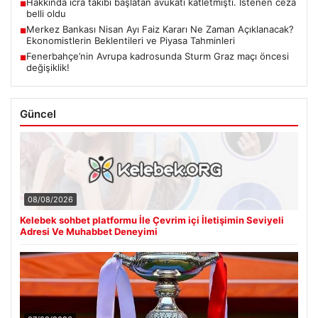
Hakkında icra takibi başlatan avukatı katletmişti. İstenen ceza
■
belli oldu
Merkez Bankası Nisan Ayı Faiz Kararı Ne Zaman Açıklanacak?
■
Ekonomistlerin Beklentileri ve Piyasa Tahminleri
Fenerbahçe’nin Avrupa kadrosunda Sturm Graz maçı öncesi
■
değişiklik!
Güncel
08/08/2026
Kelebek sohbet platformu İle Çevrim içi İletişimin Seviyeli
Adresi Ve Muhabbet Deneyimi