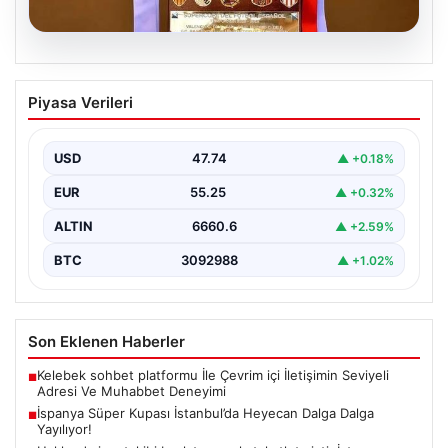
07.08.2026
İspanya Süper Kupası İstanbul’da
Piyasa Verileri
Heyecan Dalga Dalga Yayılıyor!
Türk futbolseverler yakın zamanda uluslararası arenada
büyük bir organizasyona ev sahipliği yapmaya
USD
47.74
▲ +0.18%
hazırlanıyor. İspanya…
EUR
55.25
▲ +0.32%
ALTIN
6660.6
▲ +2.59%
BTC
3092988
▲ +1.02%
Son Eklenen Haberler
Kelebek sohbet platformu İle Çevrim içi İletişimin Seviyeli
■
Adresi Ve Muhabbet Deneyimi
İspanya Süper Kupası İstanbul’da Heyecan Dalga Dalga
■
Yayılıyor!