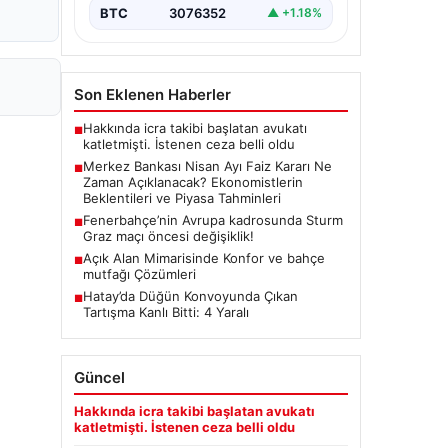
(TCMB) Para Politikası Kurulu, Nisan
BTC
3076352
▲ +1.18%
ayı faiz kararını belirlemek üzere…
Son Eklenen Haberler
Hakkında icra takibi başlatan avukatı
■
katletmişti. İstenen ceza belli oldu
Merkez Bankası Nisan Ayı Faiz Kararı Ne
■
Zaman Açıklanacak? Ekonomistlerin
Beklentileri ve Piyasa Tahminleri
Fenerbahçe’nin Avrupa kadrosunda Sturm
■
Graz maçı öncesi değişiklik!
Açık Alan Mimarisinde Konfor ve bahçe
■
mutfağı Çözümleri
Hatay’da Düğün Konvoyunda Çıkan
■
Tartışma Kanlı Bitti: 4 Yaralı
Güncel
Hakkında icra takibi başlatan avukatı
katletmişti. İstenen ceza belli oldu