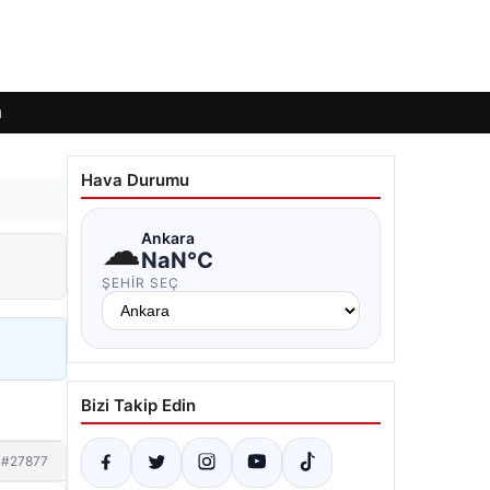
ı
Hava Durumu
☁
Ankara
NaN°C
ŞEHIR SEÇ
Bizi Takip Edin
#27877