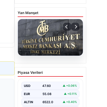
Yan Manşet
05.08.2026
Merkez Bankası Nisan Ayı
Piyasa Verileri
Faiz Kararı Ne Zaman
Açıklanacak?
Ekonomistlerin
USD
47.60
▲ +0.06%
Beklentileri ve Piyasa
EUR
55.08
▲ +0.11%
Tahminleri
ALTIN
6522.0
▲ +0.40%
Türkiye Cumhuriyet Merkez Bankası