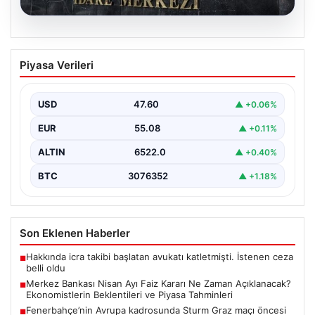
05.08.2026
Merkez Bankası Nisan Ayı Faiz Kararı Ne
Piyasa Verileri
Zaman Açıklanacak? Ekonomistlerin
Beklentileri ve Piyasa Tahminleri
USD
47.60
▲ +0.06%
Türkiye Cumhuriyet Merkez Bankası (TCMB) Para
Politikası Kurulu, Nisan ayı faiz kararını belirlemek
EUR
55.08
▲ +0.11%
üzere…
ALTIN
6522.0
▲ +0.40%
BTC
3076352
▲ +1.18%
Son Eklenen Haberler
Hakkında icra takibi başlatan avukatı katletmişti. İstenen ceza
■
belli oldu
Merkez Bankası Nisan Ayı Faiz Kararı Ne Zaman Açıklanacak?
■
Ekonomistlerin Beklentileri ve Piyasa Tahminleri
Fenerbahçe’nin Avrupa kadrosunda Sturm Graz maçı öncesi
■