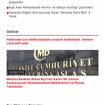
değişiklik!
Açık Alan Mimarisinde Konfor ve bahçe mutfağı Çözümleri
■
Hatay’da Düğün Konvoyunda Çıkan Tartışma Kanlı Bitti: 4
■
Yaralı
Güncel
Hakkında icra takibi başlatan avukatı katletmişti. İstenen
ceza belli oldu
05/08/2026
Merkez Bankası Nisan Ayı Faiz Kararı Ne Zaman
Açıklanacak? Ekonomistlerin Beklentileri ve Piyasa
Tahminleri