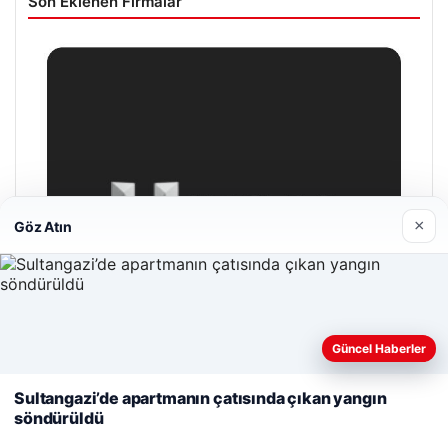
Son Eklenen Firmalar
×
Göz Atın
Web sitemizi nasıl kullandığınızı daha iyi anlayabilmek,
Güncel Haberler
deneyiminizi kişiselleştirmek ve geliştirmek amacıyla çerezler
kullanıyoruz.
Çerez Politikamız
Sultangazi’de apartmanın çatısında çıkan yangın
söndürüldü
Reddet
Kabul Et
Hastaş Beton