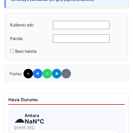
Kullanıcı adı:
Parola:
Beni hatırla
Paylaş:
Hava Durumu
☁
Ankara
NaN°C
ŞEHIR SEÇ