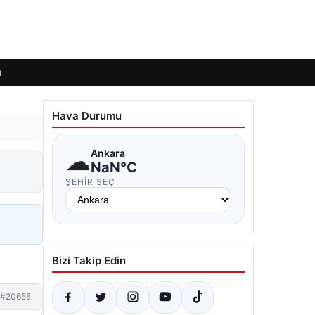
ı
Hava Durumu
☁
Ankara
NaN°C
ŞEHIR SEÇ
Bizi Takip Edin
#20655