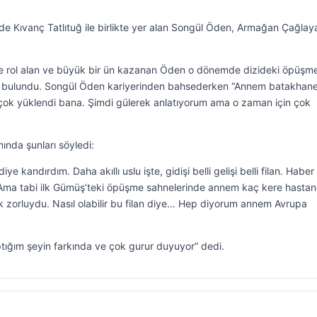
e Kıvanç Tatlıtuğ ile birlikte yer alan Songül Öden, Armağan Çağlay
e rol alan ve büyük bir ün kazanan Öden o dönemde dizideki öpüşm
afta bulundu. Songül Öden kariyerinden bahsederken “Annem batakhan
e çok yüklendi bana. Şimdi gülerek anlatıyorum ama o zaman için çok
nda şunları söyledi:
 kandırdım. Daha akıllı uslu işte, gidişi belli gelişi belli filan. Haber
Ama tabi ilk Gümüş’teki öpüşme sahnelerinde annem kaç kere hasta
ok zorluydu. Nasıl olabilir bu filan diye… Hep diyorum annem Avrupa
ğım şeyin farkında ve çok gurur duyuyor” dedi.