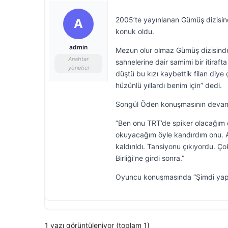
2005’te yayınlanan Gümüş dizisind
A
konuk oldu.
admin
Mezun olur olmaz Gümüş dizisind
Anahtar
sahnelerine dair samimi bir itir
yönetici
düştü bu kızı kaybettik filan diy
hüzünlü yıllardı benim için” dedi.
Songül Öden konuşmasının devamı
“Ben onu TRT’de spiker olacağım diye
okuyacağım öyle kandırdım onu. 
kaldırıldı. Tansiyonu çıkıyordu. Ç
Birliği’ne girdi sonra.”
Oyuncu konuşmasında “Şimdi yaptı
1 yazı görüntüleniyor (toplam 1)