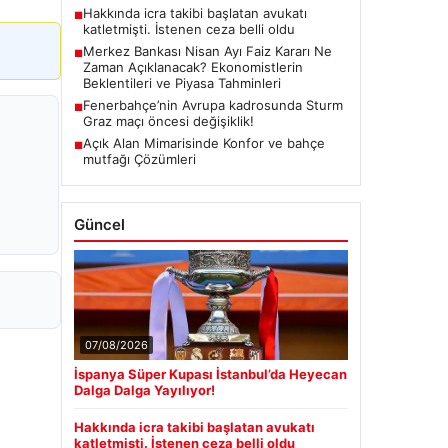
Hakkında icra takibi başlatan avukatı
■
katletmişti. İstenen ceza belli oldu
Merkez Bankası Nisan Ayı Faiz Kararı Ne
■
Zaman Açıklanacak? Ekonomistlerin
Beklentileri ve Piyasa Tahminleri
Fenerbahçe’nin Avrupa kadrosunda Sturm
■
Graz maçı öncesi değişiklik!
Açık Alan Mimarisinde Konfor ve bahçe
■
mutfağı Çözümleri
Güncel
07/08/2026
İspanya Süper Kupası İstanbul’da Heyecan
Dalga Dalga Yayılıyor!
Hakkında icra takibi başlatan avukatı
katletmişti. İstenen ceza belli oldu