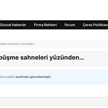
Güncel Haberler
Firma Rehberi
Forum
Çerez Politikas
püşme sahneleri yüzünden…
öpüşme sahneleri yüzünden…
 önce
admin
tarafından güncellenmiştir.