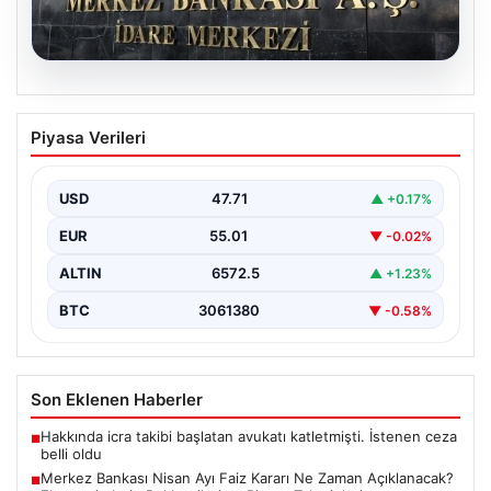
05.08.2026
Merkez Bankası Nisan Ayı Faiz Kararı Ne
Piyasa Verileri
Zaman Açıklanacak? Ekonomistlerin
Beklentileri ve Piyasa Tahminleri
USD
47.71
▲ +0.17%
Türkiye Cumhuriyet Merkez Bankası (TCMB) Para
Politikası Kurulu, Nisan ayı faiz kararını belirlemek
EUR
55.01
▼ -0.02%
üzere…
ALTIN
6572.5
▲ +1.23%
BTC
3061380
▼ -0.58%
Son Eklenen Haberler
Hakkında icra takibi başlatan avukatı katletmişti. İstenen ceza
■
belli oldu
Merkez Bankası Nisan Ayı Faiz Kararı Ne Zaman Açıklanacak?
■