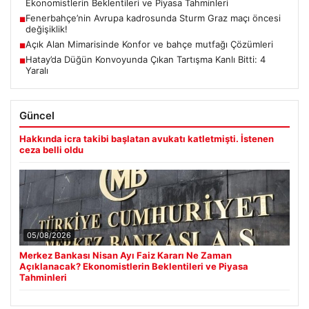
Ekonomistlerin Beklentileri ve Piyasa Tahminleri
Fenerbahçe’nin Avrupa kadrosunda Sturm Graz maçı öncesi
■
değişiklik!
Açık Alan Mimarisinde Konfor ve bahçe mutfağı Çözümleri
■
Hatay’da Düğün Konvoyunda Çıkan Tartışma Kanlı Bitti: 4
■
Yaralı
Güncel
Hakkında icra takibi başlatan avukatı katletmişti. İstenen
ceza belli oldu
05/08/2026
Merkez Bankası Nisan Ayı Faiz Kararı Ne Zaman
Açıklanacak? Ekonomistlerin Beklentileri ve Piyasa
Tahminleri