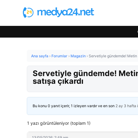
Ana sayfa
›
Forumlar
›
Magazin
›
Servetiyle gündemde! Metin Ak
Servetiyle gündemde! Metin 
satışa çıkardı
Bu konu 0 yanıt içerir, 1 izleyen vardır ve en son
2 ay 3 hafta
1 yazı görüntüleniyor (toplam 1)
13/05/2026: 2:49 am