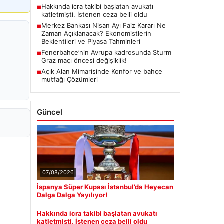
Hakkında icra takibi başlatan avukatı
■
katletmişti. İstenen ceza belli oldu
Merkez Bankası Nisan Ayı Faiz Kararı Ne
■
Zaman Açıklanacak? Ekonomistlerin
Beklentileri ve Piyasa Tahminleri
Fenerbahçe’nin Avrupa kadrosunda Sturm
■
Graz maçı öncesi değişiklik!
Açık Alan Mimarisinde Konfor ve bahçe
■
mutfağı Çözümleri
Güncel
07/08/2026
İspanya Süper Kupası İstanbul’da Heyecan
Dalga Dalga Yayılıyor!
Hakkında icra takibi başlatan avukatı
katletmişti. İstenen ceza belli oldu