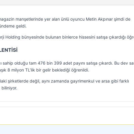
agazin manşetlerinde yer alan ünlü oyuncu Metin Akpınar şimdi de
 gündeme geldi.
rji Holding bünyesinde bulunan binlerce hissesini satışa çıkardığı öğre
LENTİSİ
ı sahip olduğu tam 476 bin 399 adet payını satışa çıkardı. Bu dev sa
ık 8 milyon TL’lik bir gelir beklediği öğrenildi.
aki şirketlerde değil, aynı zamanda gayrimenkul ve arsa gibi farklı
biliniyor.