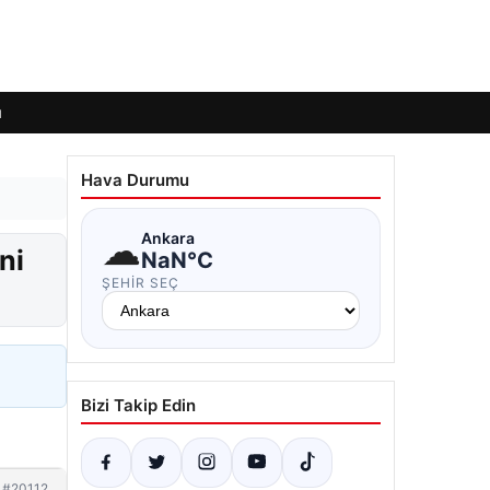
ı
Hava Durumu
☁
Ankara
ni
NaN°C
ŞEHIR SEÇ
Bizi Takip Edin
#20112