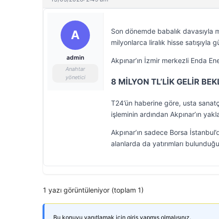
Son dönemde babalık davasıyla m
A
milyonlarca liralık hisse satışıyla
admin
Akpınar’ın İzmir merkezli Enda Ene
Anahtar
yönetici
8 MİLYON TL’LİK GELİR BEK
T24’ün haberine göre, usta sanatç
işleminin ardından Akpınar’ın yaklaş
Akpınar’ın sadece Borsa İstanbul’d
alanlarda da yatırımları bulunduğu 
1 yazı görüntüleniyor (toplam 1)
Bu konuyu yanıtlamak için giriş yapmış olmalısınız.