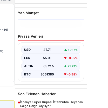
Yan Manşet
06.08.2026
nildi.
Hakkında icra takibi
Piyasa Verileri
başlatan avukatı
katletmişti. İstenen ceza
belli oldu
USD
47.71
▲ +0.17%
tış
{"title": "İcra Takibine Zarar Verme
EUR
55.01
▼ -0.02%
Nedeniyle Avukata Yönelik Silahlı
Saldırının Yargı Süreci Açıklandı",
ALTIN
6572.5
▲ +1.23%
"content":…
BTC
3061380
▼ -0.58%
Son Eklenen Haberler
İspanya Süper Kupası İstanbul’da Heyecan
■
Dalga Dalga Yayılıyor!