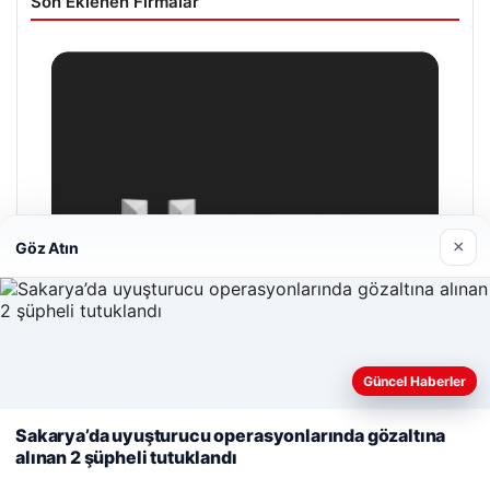
Son Eklenen Firmalar
×
Göz Atın
Web sitemizi nasıl kullandığınızı daha iyi anlayabilmek,
Güncel Haberler
deneyiminizi kişiselleştirmek ve geliştirmek amacıyla çerezler
kullanıyoruz.
Çerez Politikamız
Sakarya’da uyuşturucu operasyonlarında gözaltına
alınan 2 şüpheli tutuklandı
Reddet
Kabul Et
Hastaş Beton