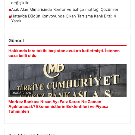
değişiklik!
Açık Alan Mimarisinde Konfor ve bahçe mutfağı Çözümleri
■
Hatay’da Düğün Konvoyunda Çıkan Tartışma Kanlı Bitti: 4
■
Yaralı
Güncel
Hakkında icra takibi başlatan avukatı katletmişti. İstenen
ceza belli oldu
05/08/2026
Merkez Bankası Nisan Ayı Faiz Kararı Ne Zaman
Açıklanacak? Ekonomistlerin Beklentileri ve Piyasa
Tahminleri