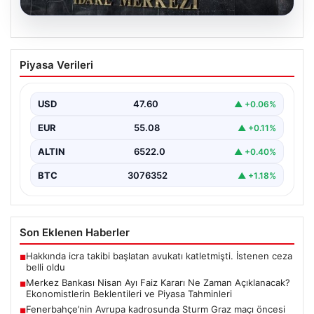
05.08.2026
Merkez Bankası Nisan Ayı Faiz Kararı Ne
Piyasa Verileri
Zaman Açıklanacak? Ekonomistlerin
Beklentileri ve Piyasa Tahminleri
USD
47.60
▲ +0.06%
Türkiye Cumhuriyet Merkez Bankası (TCMB) Para
Politikası Kurulu, Nisan ayı faiz kararını belirlemek
EUR
55.08
▲ +0.11%
üzere…
ALTIN
6522.0
▲ +0.40%
BTC
3076352
▲ +1.18%
Son Eklenen Haberler
Hakkında icra takibi başlatan avukatı katletmişti. İstenen ceza
■
belli oldu
Merkez Bankası Nisan Ayı Faiz Kararı Ne Zaman Açıklanacak?
■
Ekonomistlerin Beklentileri ve Piyasa Tahminleri
Fenerbahçe’nin Avrupa kadrosunda Sturm Graz maçı öncesi
■