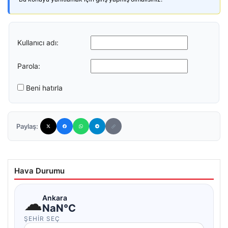
Kullanıcı adı:
Parola:
Beni hatırla
Paylaş:
Hava Durumu
☁
Ankara
NaN°C
ŞEHIR SEÇ