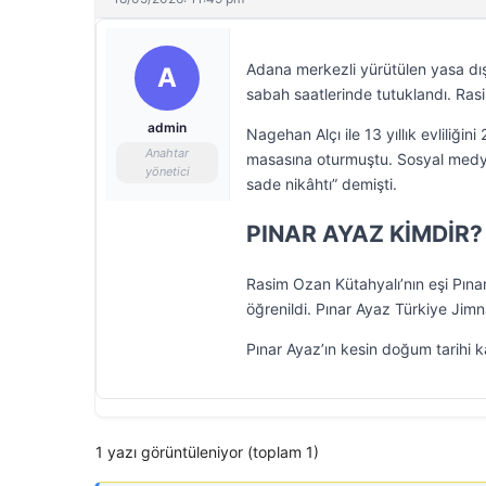
Adana merkezli yürütülen yasa dı
A
sabah saatlerinde tutuklandı. Rasi
admin
Nagehan Alçı ile 13 yıllık evliliği
Anahtar
masasına oturmuştu. Sosyal medya 
yönetici
sade nikâhtı” demişti.
PINAR AYAZ KİMDİR?
Rasim Ozan Kütahyalı’nın eşi Pına
öğrenildi. Pınar Ayaz Türkiye Jimn
Pınar Ayaz’ın kesin doğum tarihi 
1 yazı görüntüleniyor (toplam 1)