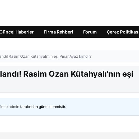
Güncel Haberler
Firma Rehberi
Forum
Çerez Politikas
ndı! Rasim Ozan Kütahyalı’nın eşi Pınar Ayaz kimdir?
andı! Rasim Ozan Kütahyalı’nın eşi
 önce
admin
tarafından güncellenmiştir.