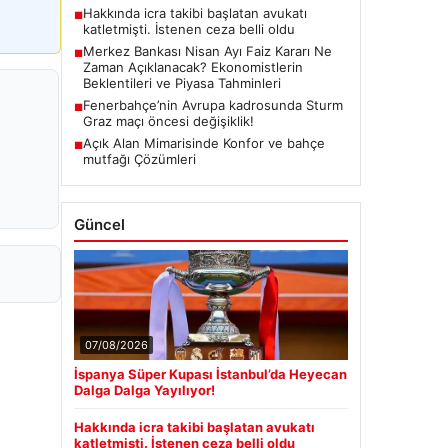
Hakkında icra takibi başlatan avukatı
■
katletmişti. İstenen ceza belli oldu
Merkez Bankası Nisan Ayı Faiz Kararı Ne
■
Zaman Açıklanacak? Ekonomistlerin
Beklentileri ve Piyasa Tahminleri
Fenerbahçe’nin Avrupa kadrosunda Sturm
■
Graz maçı öncesi değişiklik!
Açık Alan Mimarisinde Konfor ve bahçe
■
mutfağı Çözümleri
Güncel
07/08/2026
İspanya Süper Kupası İstanbul’da Heyecan
Dalga Dalga Yayılıyor!
Hakkında icra takibi başlatan avukatı
katletmişti. İstenen ceza belli oldu