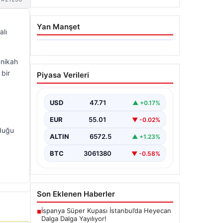
Yan Manşet
alı
06.08.2026
 nikah
Hakkında icra takibi
 bir
Piyasa Verileri
başlatan avukatı
katletmişti. İstenen ceza
belli oldu
USD
47.71
▲ +0.17%
{"title": "İcra Takibine Zarar Verme
EUR
55.01
▼ -0.02%
Nedeniyle Avukata Yönelik Silahlı
lduğu
Saldırının Yargı Süreci Açıklandı",
ALTIN
6572.5
▲ +1.23%
"content":…
BTC
3061380
▼ -0.58%
Son Eklenen Haberler
İspanya Süper Kupası İstanbul’da Heyecan
■
Dalga Dalga Yayılıyor!