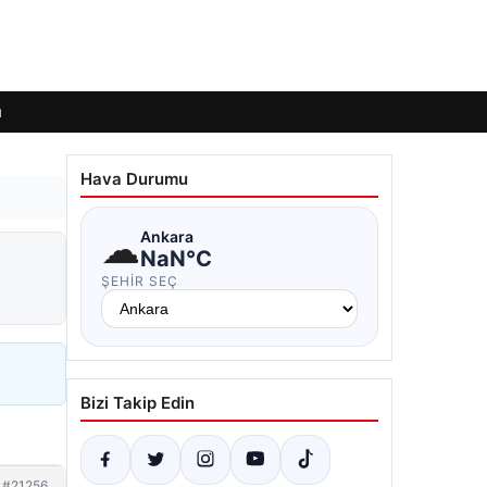
ı
Hava Durumu
☁
Ankara
NaN°C
ŞEHIR SEÇ
Bizi Takip Edin
#21256