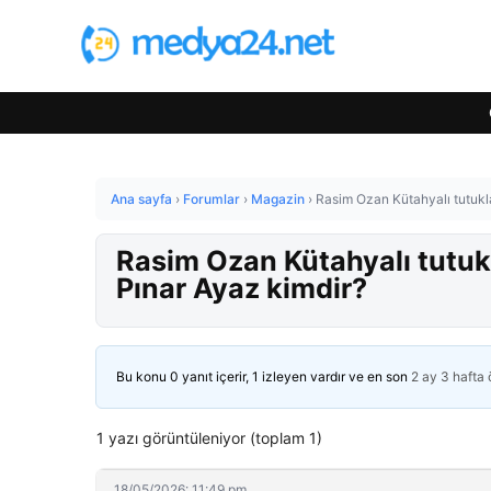
Ana sayfa
›
Forumlar
›
Magazin
›
Rasim Ozan Kütahyalı tutukla
Rasim Ozan Kütahyalı tutukl
Pınar Ayaz kimdir?
Bu konu 0 yanıt içerir, 1 izleyen vardır ve en son
2 ay 3 hafta
1 yazı görüntüleniyor (toplam 1)
18/05/2026: 11:49 pm