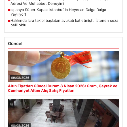
Adresi Ve Muhabbet Deneyimi
İspanya Süper Kupası İstanbul’da Heyecan Dalga Dalga
■
Yayılıyor!
Hakkında icra takibi başlatan avukatı katletmişti. İstenen ceza
■
belli oldu
Güncel
09/08/2026
Altın Fiyatları Güncel Durum 8 Nisan 2026: Gram, Çeyrek ve
Cumhuriyet Altını Alış Satış Fiyatları
08/08/2026