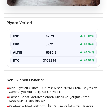
08.08.2026
Garson Robot Merdivenlerden Düştü ve
Piyasa Verileri
Çalışma Stresi Nedeniyle 3 Gün İzin
Aldı
USD
47.73
▲ +0.02%
Amasya'da faaliyet gösteren bir restoranda görev
yapan 'Gayretli' adlı robot, beklenmedik bir olayla
EUR
55.21
▲ +0.04%
gündeme…
ALTIN
6682.9
▲ +0.34%
BTC
3109294
▲ +0.66%
Son Eklenen Haberler
Altın Fiyatları Güncel Durum 8 Nisan 2026: Gram, Çeyrek ve
■
Cumhuriyet Altını Alış Satış Fiyatları
Garson Robot Merdivenlerden Düştü ve Çalışma Stresi
■
Nedeniyle 3 Gün İzin Aldı
Kelebek sohbet platformu İle Çevrim içi İletişimin Seviyeli
■