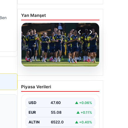
Yan Manşet
 Ben
05.08.2026
Fenerbahçe’nin Avrupa
Piyasa Verileri
kadrosunda Sturm Graz
maçı öncesi değişiklik!
USD
47.60
▲ +0.06%
EUR
55.08
▲ +0.11%
ALTIN
6522.0
▲ +0.40%