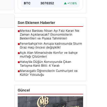
BTC
3076352
▲ +1.18%
Son Eklenen Haberler
Merkez Bankası Nisan Ayı Faiz Kararı Ne
■
Zaman Açıklanacak? Ekonomistlerin
Beklentileri ve Piyasa Tahminleri
Fenerbahçe’nin Avrupa kadrosunda Sturm
■
Graz maçı öncesi değişiklik!
Açık Alan Mimarisinde Konfor ve bahçe
■
mutfağı Çözümleri
Hatay’da Düğün Konvoyunda Çıkan
■
Tartışma Kanlı Bitti: 4 Yaralı
Manavgatlı Öğrencilerin Cumhuriyet ve
■
Kültür Yolculuğu
Güncel