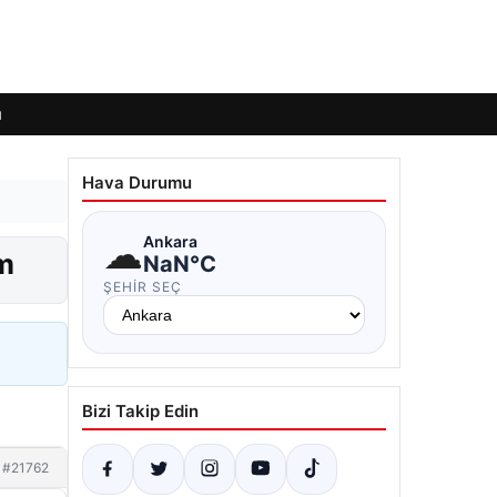
ı
Hava Durumu
☁
Ankara
ım
NaN°C
ŞEHIR SEÇ
Bizi Takip Edin
#21762