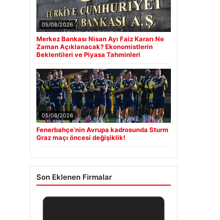
05/08/2026
Merkez Bankası Nisan Ayı Faiz Kararı Ne
Zaman Açıklanacak? Ekonomistlerin
Beklentileri ve Piyasa Tahminleri
05/08/2026
Fenerbahçe’nin Avrupa kadrosunda Sturm
Graz maçı öncesi değişiklik!
Son Eklenen Firmalar