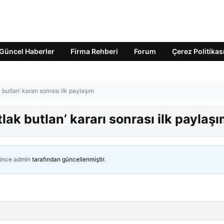
Güncel Haberler
Firma Rehberi
Forum
Çerez Politikas
utlan’ kararı sonrası ilk paylaşım
ak butlan’ kararı sonrası ilk paylaş
 önce
admin
tarafından güncellenmiştir.