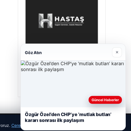
×
Göz Atın
Hastaş Beton
26/05/2026
Güncel Haberler
Özgür Özel’den CHP’ye ‘mutlak butlan’
kararı sonrası ilk paylaşım
ıyoruz.
Çerez Politikamız
Reddet
Kabul Et