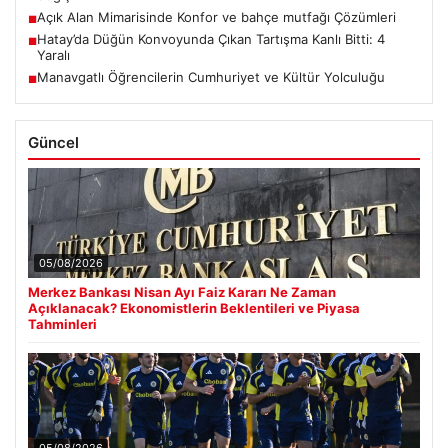
Açık Alan Mimarisinde Konfor ve bahçe mutfağı Çözümleri
■
Hatay’da Düğün Konvoyunda Çıkan Tartışma Kanlı Bitti: 4
■
Yaralı
Manavgatlı Öğrencilerin Cumhuriyet ve Kültür Yolculuğu
■
Güncel
05/08/2026
Merkez Bankası Nisan Ayı Faiz Kararı Ne Zaman
Açıklanacak? Ekonomistlerin Beklentileri ve Piyasa
Tahminleri