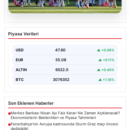
05.08.2026
Fenerbahçe’nin Avrupa kadrosunda
Piyasa Verileri
Sturm Graz maçı öncesi değişiklik!
USD
47.60
▲ +0.06%
EUR
55.08
▲ +0.11%
ALTIN
6522.0
▲ +0.40%
BTC
3076352
▲ +1.18%
Son Eklenen Haberler
Merkez Bankası Nisan Ayı Faiz Kararı Ne Zaman Açıklanacak?
■
Ekonomistlerin Beklentileri ve Piyasa Tahminleri
Fenerbahçe’nin Avrupa kadrosunda Sturm Graz maçı öncesi
■
değişiklik!