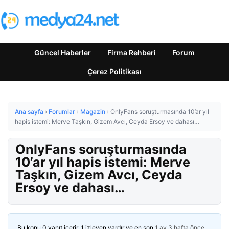
Güncel Haberler
Firma Rehberi
Forum
Çerez Politikası
Ana sayfa
›
Forumlar
›
Magazin
›
OnlyFans soruşturmasında 10’ar yıl
hapis istemi: Merve Taşkın, Gizem Avcı, Ceyda Ersoy ve dahası…
OnlyFans soruşturmasında
10’ar yıl hapis istemi: Merve
Taşkın, Gizem Avcı, Ceyda
Ersoy ve dahası…
Bu konu 0 yanıt içerir, 1 izleyen vardır ve en son
1 ay 3 hafta önce