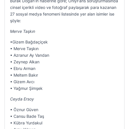
Burak Doğan’ın haberine göre; OnlyFans soruşturmasında
cinsel içerikli video ve fotoğraf paylaşarak para kazanan
27 sosyal medya fenomeni listesinde yer alan isimler ise
şöyle:
Merve Taşkın
•Gizem Bağdaçiçek
• Merve Taşkın
• Azranur Ay Vandan
• Zeynep Alkan
• Ebru Arman
• Meltem Bakır
• Gizem Avcı
• Yağmur Şimşek
Ceyda Ersoy
• Öznur Güven
• Cansu Bade Taş
• Kübra Yurdakul