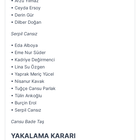
• Arzu Yılmaz
• Ceyda Ersoy
• Derin Gür
• Dilber Doğan
Serpil Cansız
• Eda Alboya
• Eme Nur Süder
• Kadriye Değirmenci
• Lina Su Özgen
• Yaprak Meriç Yücel
• Nisanur Kavak
• Tuğçe Cansu Parlak
• Tülin Arıkoğlu
• Burçin Erol
• Serpil Cansız
Cansu Bade Taş
YAKALAMA KARARI