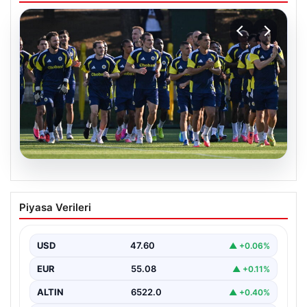
05.08.2026
Fenerbahçe’nin Avrupa kadrosunda
Piyasa Verileri
Sturm Graz maçı öncesi değişiklik!
USD
47.60
▲ +0.06%
EUR
55.08
▲ +0.11%
ALTIN
6522.0
▲ +0.40%