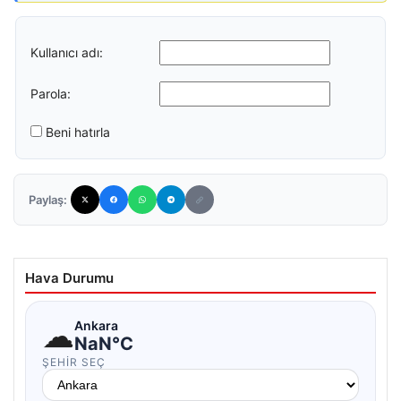
Kullanıcı adı:
Parola:
Beni hatırla
Paylaş:
Hava Durumu
☁
Ankara
NaN°C
ŞEHIR SEÇ