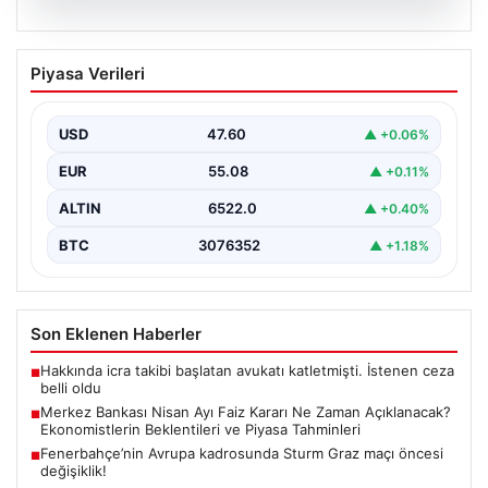
05.08.2026
Merkez Bankası Nisan Ayı Faiz Kararı Ne
Piyasa Verileri
Zaman Açıklanacak? Ekonomistlerin
Beklentileri ve Piyasa Tahminleri
USD
47.60
▲ +0.06%
Türkiye Cumhuriyet Merkez Bankası (TCMB) Para
Politikası Kurulu, Nisan ayı faiz kararını belirlemek
EUR
55.08
▲ +0.11%
üzere…
ALTIN
6522.0
▲ +0.40%
BTC
3076352
▲ +1.18%
Son Eklenen Haberler
Hakkında icra takibi başlatan avukatı katletmişti. İstenen ceza
■
belli oldu
Merkez Bankası Nisan Ayı Faiz Kararı Ne Zaman Açıklanacak?
■
Ekonomistlerin Beklentileri ve Piyasa Tahminleri
Fenerbahçe’nin Avrupa kadrosunda Sturm Graz maçı öncesi
■
değişiklik!