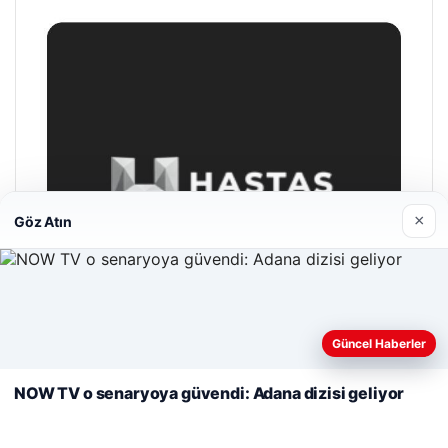
×
Göz Atın
Web sitemizi nasıl kullandığınızı daha iyi anlayabilmek,
deneyiminizi kişiselleştirmek ve geliştirmek amacıyla çerezler
Güncel Haberler
kullanıyoruz.
Çerez Politikamız
NOW TV o senaryoya güvendi: Adana dizisi geliyor
Reddet
Kabul Et
Hastaş Beton
26/05/2026