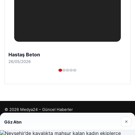
Hastaş Beton
26/05/2026
© 2026 Medya24 – Güncel Haberler
malta work and study
|
lemagrup.com.tr
×
Göz Atın
tcio