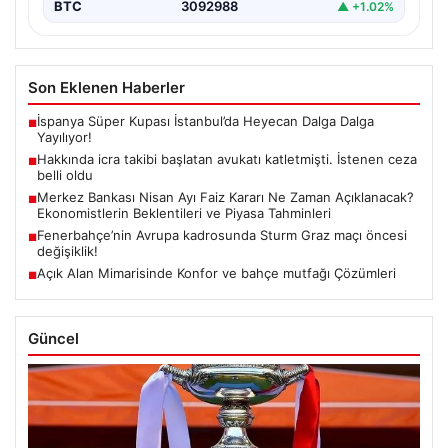
BTC
3092988
▲ +1.02%
Son Eklenen Haberler
İspanya Süper Kupası İstanbul’da Heyecan Dalga Dalga
■
Yayılıyor!
Hakkında icra takibi başlatan avukatı katletmişti. İstenen ceza
■
belli oldu
Merkez Bankası Nisan Ayı Faiz Kararı Ne Zaman Açıklanacak?
■
Ekonomistlerin Beklentileri ve Piyasa Tahminleri
Fenerbahçe’nin Avrupa kadrosunda Sturm Graz maçı öncesi
■
değişiklik!
Açık Alan Mimarisinde Konfor ve bahçe mutfağı Çözümleri
■
Güncel