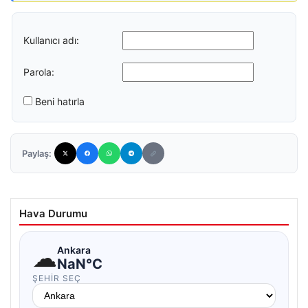
Kullanıcı adı:
Parola:
Beni hatırla
Paylaş:
Hava Durumu
☁
Ankara
NaN°C
ŞEHIR SEÇ