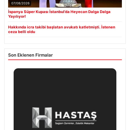
07/08/2026
İspanya Süper Kupası İstanbul’da Heyecan Dalga Dalga
Yayılıyor!
Hakkında icra takibi başlatan avukatı katletmişti. İstenen
ceza belli oldu
Son Eklenen Firmalar