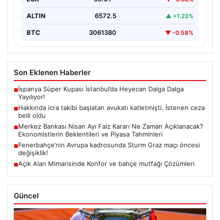
ALTIN
6572.5
▲ +1.23%
BTC
3061380
▼ -0.58%
Son Eklenen Haberler
İspanya Süper Kupası İstanbul’da Heyecan Dalga Dalga
■
Yayılıyor!
Hakkında icra takibi başlatan avukatı katletmişti. İstenen ceza
■
belli oldu
Merkez Bankası Nisan Ayı Faiz Kararı Ne Zaman Açıklanacak?
■
Ekonomistlerin Beklentileri ve Piyasa Tahminleri
Fenerbahçe’nin Avrupa kadrosunda Sturm Graz maçı öncesi
■
değişiklik!
Açık Alan Mimarisinde Konfor ve bahçe mutfağı Çözümleri
■
Güncel