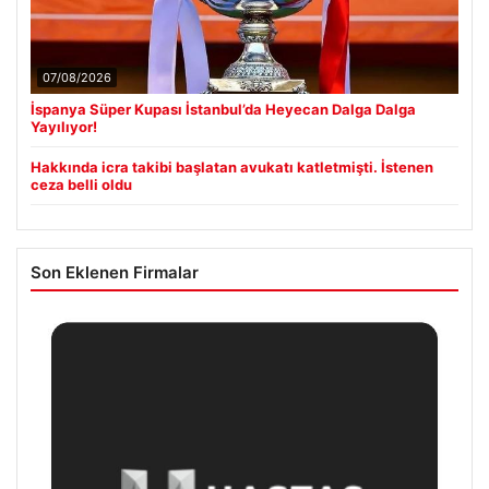
07/08/2026
İspanya Süper Kupası İstanbul’da Heyecan Dalga Dalga
Yayılıyor!
Hakkında icra takibi başlatan avukatı katletmişti. İstenen
ceza belli oldu
Son Eklenen Firmalar