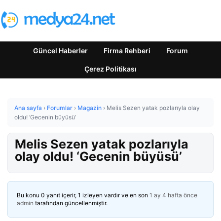
Güncel Haberler
Firma Rehberi
Forum
Çerez Politikası
Ana sayfa
›
Forumlar
›
Magazin
›
Melis Sezen yatak pozlarıyla olay
oldu! ‘Gecenin büyüsü’
Melis Sezen yatak pozlarıyla
olay oldu! ‘Gecenin büyüsü’
Bu konu 0 yanıt içerir, 1 izleyen vardır ve en son
1 ay 4 hafta önce
admin
tarafından güncellenmiştir.