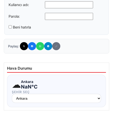
Kullanıcı adı:
Parola:
Beni hatırla
Paylaş:
Hava Durumu
☁
Ankara
NaN°C
ŞEHIR SEÇ