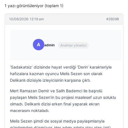
1 yazı görüntüleniyor (toplam 1)
10/06/2026: 12:19 am
#26098
A
admin
Anahtar yönetici
‘Sadakatsiz’ dizisinde hayat verdiği ‘Derin’ karakteriyle
hafızalara kazınan oyuncu Melis Sezen son olarak
Delikanlı dizisiyle izleyicisinin karşısına çıktı.
Mert Ramazan Demir ve Salih Bademci ile başrolü
paylaşan Melis Sezen’in bu projesi maalesef uzun soluklu
olmadı. Delikanlı dizisi erken final yaparak ekran
macerasını noktaladı.
Melis Sezen şimdi de sosyal medya paylaşımlarıyla
gündemden düşmüyor. Her adımı adeta olay olan ünlü