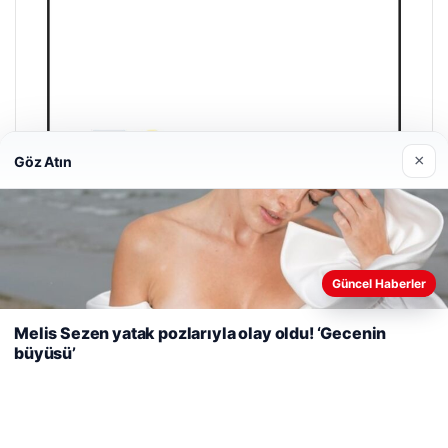
×
Göz Atın
Web sitemizi nasıl kullandığınızı daha iyi anlayabilmek,
Güncel Haberler
deneyiminizi kişiselleştirmek ve geliştirmek amacıyla çerezler
kullanıyoruz.
Çerez Politikamız
Melis Sezen yatak pozlarıyla olay oldu! ‘Gecenin
büyüsü’
Reddet
Kabul Et
Enes Kaplan Avukatlık Bürosu
28/04/2026