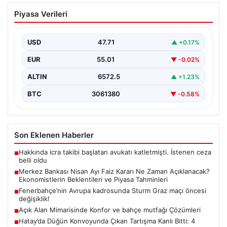
Merkez Bankası Nisan Ayı Faiz Kararı Ne
Piyasa Verileri
Zaman Açıklanacak? Ekonomistlerin
Beklentileri ve Piyasa Tahminleri
USD
47.71
▲ +0.17%
Türkiye Cumhuriyet Merkez Bankası (TCMB) Para
Politikası Kurulu, Nisan ayı faiz kararını belirlemek
EUR
55.01
▼ -0.02%
üzere…
ALTIN
6572.5
▲ +1.23%
BTC
3061380
▼ -0.58%
Son Eklenen Haberler
Hakkında icra takibi başlatan avukatı katletmişti. İstenen ceza
■
belli oldu
Merkez Bankası Nisan Ayı Faiz Kararı Ne Zaman Açıklanacak?
■
Ekonomistlerin Beklentileri ve Piyasa Tahminleri
Fenerbahçe’nin Avrupa kadrosunda Sturm Graz maçı öncesi
■
değişiklik!
Açık Alan Mimarisinde Konfor ve bahçe mutfağı Çözümleri
■
Hatay’da Düğün Konvoyunda Çıkan Tartışma Kanlı Bitti: 4
■