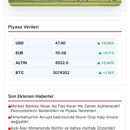
05.08.2026
Fenerbahçe’nin Avrupa kadrosunda
Piyasa Verileri
Sturm Graz maçı öncesi değişiklik!
USD
47.60
▲ +0.06%
EUR
55.08
▲ +0.11%
ALTIN
6522.0
▲ +0.40%
BTC
3076352
▲ +1.18%
Son Eklenen Haberler
Merkez Bankası Nisan Ayı Faiz Kararı Ne Zaman Açıklanacak?
■
Ekonomistlerin Beklentileri ve Piyasa Tahminleri
Fenerbahçe’nin Avrupa kadrosunda Sturm Graz maçı öncesi
■
değişiklik!
Açık Alan Mimarisinde Konfor ve bahçe mutfağı Çözümleri
■