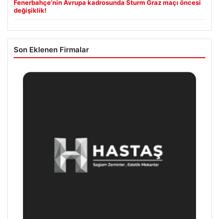
Fenerbahçe’nin Avrupa kadrosunda Sturm Graz maçı öncesi
değişiklik!
Son Eklenen Firmalar