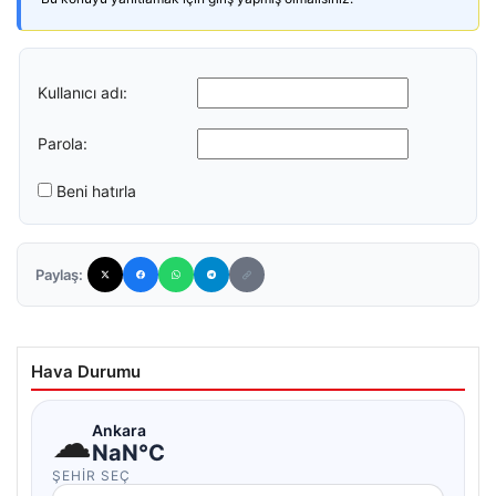
Kullanıcı adı:
Parola:
Beni hatırla
Paylaş:
Hava Durumu
☁
Ankara
NaN°C
ŞEHIR SEÇ