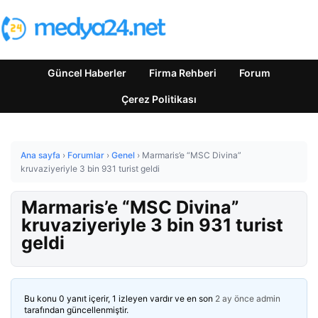
Güncel Haberler
Firma Rehberi
Forum
Çerez Politikası
Ana sayfa
›
Forumlar
›
Genel
›
Marmaris’e “MSC Divina”
kruvaziyeriyle 3 bin 931 turist geldi
Marmaris’e “MSC Divina”
kruvaziyeriyle 3 bin 931 turist
geldi
Bu konu 0 yanıt içerir, 1 izleyen vardır ve en son
2 ay önce
admin
tarafından güncellenmiştir.