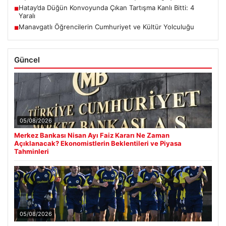
Hatay’da Düğün Konvoyunda Çıkan Tartışma Kanlı Bitti: 4
■
Yaralı
Manavgatlı Öğrencilerin Cumhuriyet ve Kültür Yolculuğu
■
Güncel
05/08/2026
Merkez Bankası Nisan Ayı Faiz Kararı Ne Zaman
Açıklanacak? Ekonomistlerin Beklentileri ve Piyasa
Tahminleri
05/08/2026