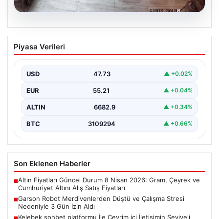
08.08.2026
Garson Robot Merdivenlerden Düştü ve
Piyasa Verileri
Çalışma Stresi Nedeniyle 3 Gün İzin
Aldı
USD
47.73
▲ +0.02%
Amasya'da faaliyet gösteren bir restoranda görev
yapan 'Gayretli' adlı robot, beklenmedik bir olayla
EUR
55.21
▲ +0.04%
gündeme…
ALTIN
6682.9
▲ +0.34%
BTC
3109294
▲ +0.66%
Son Eklenen Haberler
Altın Fiyatları Güncel Durum 8 Nisan 2026: Gram, Çeyrek ve
■
Cumhuriyet Altını Alış Satış Fiyatları
Garson Robot Merdivenlerden Düştü ve Çalışma Stresi
■
Nedeniyle 3 Gün İzin Aldı
Kelebek sohbet platformu İle Çevrim içi İletişimin Seviyeli
■