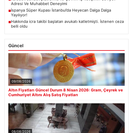
Adresi Ve Muhabbet Deneyimi
İspanya Süper Kupası İstanbul’da Heyecan Dalga Dalga
■
Yayılıyor!
Hakkında icra takibi başlatan avukatı katletmişti. İstenen ceza
■
belli oldu
Güncel
09/08/2026
Altın Fiyatları Güncel Durum 8 Nisan 2026: Gram, Çeyrek ve
Cumhuriyet Altını Alış Satış Fiyatları
08/08/2026