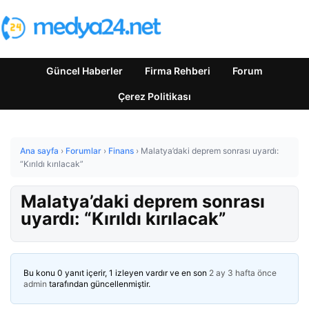
Güncel Haberler
Firma Rehberi
Forum
Çerez Politikası
Ana sayfa
›
Forumlar
›
Finans
›
Malatya’daki deprem sonrası uyardı:
“Kırıldı kırılacak”
Malatya’daki deprem sonrası
uyardı: “Kırıldı kırılacak”
Bu konu 0 yanıt içerir, 1 izleyen vardır ve en son
2 ay 3 hafta önce
admin
tarafından güncellenmiştir.