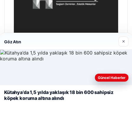
×
Göz Atın
Hastaş Beton
26/05/2026
Web sitemizi nasıl kullandığınızı daha iyi anlayabilmek,
Güncel Haberler
deneyiminizi kişiselleştirmek ve geliştirmek amacıyla çerezler
kullanıyoruz.
Çerez Politikamız
Kütahya’da 1,5 yılda yaklaşık 18 bin 600 sahipsiz
köpek koruma altına alındı
Reddet
Kabul Et
© 2026 Medya24 – Güncel Haberler
malta work and study
|
lemagrup.com.tr