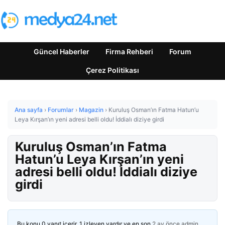
Güncel Haberler
Firma Rehberi
Forum
Çerez Politikası
Ana sayfa
›
Forumlar
›
Magazin
›
Kuruluş Osman’ın Fatma Hatun’u
Leya Kırşan’ın yeni adresi belli oldu! İddialı diziye girdi
Kuruluş Osman’ın Fatma
Hatun’u Leya Kırşan’ın yeni
adresi belli oldu! İddialı diziye
girdi
Bu konu 0 yanıt içerir, 1 izleyen vardır ve en son
2 ay önce
admin