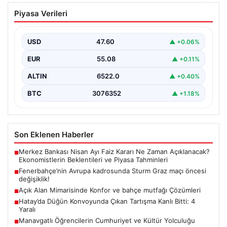
Fenerbahçe’nin Avrupa kadrosunda
Piyasa Verileri
Sturm Graz maçı öncesi değişiklik!
USD
47.60
▲ +0.06%
EUR
55.08
▲ +0.11%
ALTIN
6522.0
▲ +0.40%
BTC
3076352
▲ +1.18%
Son Eklenen Haberler
Merkez Bankası Nisan Ayı Faiz Kararı Ne Zaman Açıklanacak?
■
Ekonomistlerin Beklentileri ve Piyasa Tahminleri
Fenerbahçe’nin Avrupa kadrosunda Sturm Graz maçı öncesi
■
değişiklik!
Açık Alan Mimarisinde Konfor ve bahçe mutfağı Çözümleri
■
Hatay’da Düğün Konvoyunda Çıkan Tartışma Kanlı Bitti: 4
■
Yaralı
Manavgatlı Öğrencilerin Cumhuriyet ve Kültür Yolculuğu
■