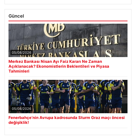
Güncel
05/08/2026
Merkez Bankası Nisan Ayı Faiz Kararı Ne Zaman
Açıklanacak? Ekonomistlerin Beklentileri ve Piyasa
Tahminleri
05/08/2026
Fenerbahçe’nin Avrupa kadrosunda Sturm Graz maçı öncesi
değişiklik!