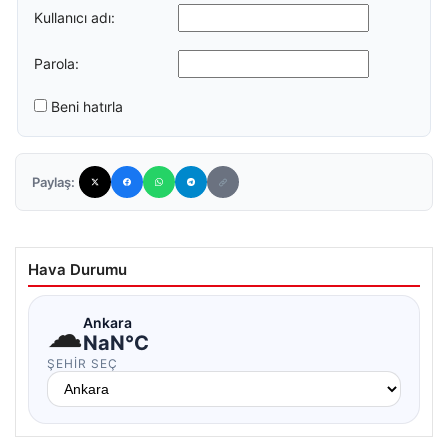
Kullanıcı adı:
Parola:
Beni hatırla
Paylaş:
Hava Durumu
☁
Ankara
NaN°C
ŞEHIR SEÇ