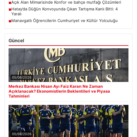
Açık Alan Mimarisinde Konfor ve bahçe mutfağı Çözümleri
■
Hatay’da Düğün Konvoyunda Çıkan Tartışma Kanlı Bitti: 4
■
Yaralı
Manavgatlı Öğrencilerin Cumhuriyet ve Kültür Yolculuğu
■
Güncel
05/08/2026
Merkez Bankası Nisan Ayı Faiz Kararı Ne Zaman
Açıklanacak? Ekonomistlerin Beklentileri ve Piyasa
Tahminleri
05/08/2026