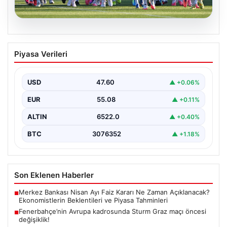
05.08.2026
Fenerbahçe’nin Avrupa kadrosunda
Piyasa Verileri
Sturm Graz maçı öncesi değişiklik!
USD
47.60
▲ +0.06%
EUR
55.08
▲ +0.11%
ALTIN
6522.0
▲ +0.40%
BTC
3076352
▲ +1.18%
Son Eklenen Haberler
Merkez Bankası Nisan Ayı Faiz Kararı Ne Zaman Açıklanacak?
■
Ekonomistlerin Beklentileri ve Piyasa Tahminleri
Fenerbahçe’nin Avrupa kadrosunda Sturm Graz maçı öncesi
■
değişiklik!