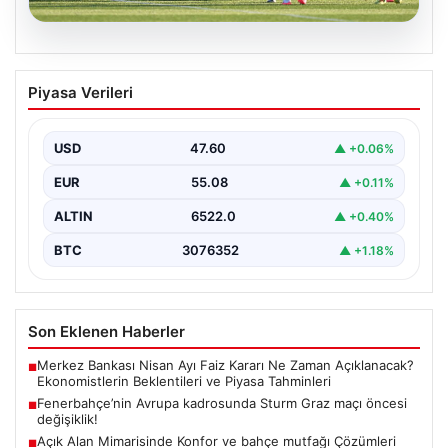
05.08.2026
Fenerbahçe’nin Avrupa kadrosunda
Piyasa Verileri
Sturm Graz maçı öncesi değişiklik!
USD
47.60
▲ +0.06%
EUR
55.08
▲ +0.11%
ALTIN
6522.0
▲ +0.40%
BTC
3076352
▲ +1.18%
Son Eklenen Haberler
Merkez Bankası Nisan Ayı Faiz Kararı Ne Zaman Açıklanacak?
■
Ekonomistlerin Beklentileri ve Piyasa Tahminleri
Fenerbahçe’nin Avrupa kadrosunda Sturm Graz maçı öncesi
■
değişiklik!
Açık Alan Mimarisinde Konfor ve bahçe mutfağı Çözümleri
■