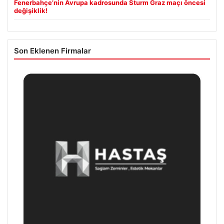
Fenerbahçe’nin Avrupa kadrosunda Sturm Graz maçı öncesi
değişiklik!
Son Eklenen Firmalar