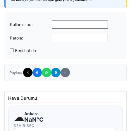
Kullanıcı adı:
Parola:
Beni hatırla
Paylaş:
Hava Durumu
☁
Ankara
NaN°C
ŞEHIR SEÇ