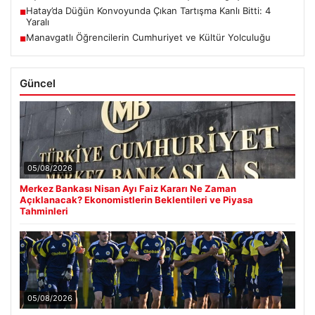
Hatay’da Düğün Konvoyunda Çıkan Tartışma Kanlı Bitti: 4
■
Yaralı
Manavgatlı Öğrencilerin Cumhuriyet ve Kültür Yolculuğu
■
Güncel
05/08/2026
Merkez Bankası Nisan Ayı Faiz Kararı Ne Zaman
Açıklanacak? Ekonomistlerin Beklentileri ve Piyasa
Tahminleri
05/08/2026