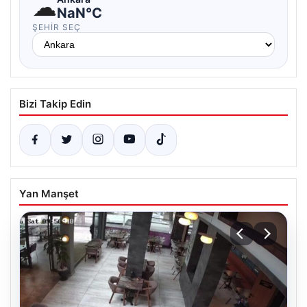
☁
NaN°C
ŞEHIR SEÇ
Bizi Takip Edin
Yan Manşet