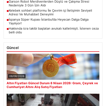
Garson Robot Merdivenlerden Düştü ve Çalışma Stresi
■
Nedeniyle 3 Gün İzin Aldı
Kelebek sohbet platformu İle Çevrim içi İletişimin Seviyeli
■
Adresi Ve Muhabbet Deneyimi
İspanya Süper Kupası İstanbul’da Heyecan Dalga Dalga
■
Yayılıyor!
Hakkında icra takibi başlatan avukatı katletmişti. İstenen ceza
■
belli oldu
Güncel
09/08/2026
Altın Fiyatları Güncel Durum 8 Nisan 2026: Gram, Çeyrek ve
Cumhuriyet Altını Alış Satış Fiyatları