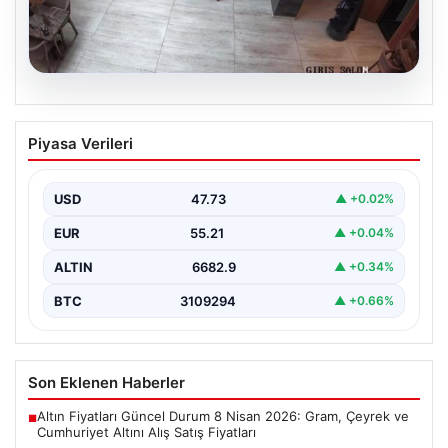
08.08.2026
Garson Robot Merdivenlerden Düştü ve
Piyasa Verileri
Çalışma Stresi Nedeniyle 3 Gün İzin
Aldı
USD
47.73
▲ +0.02%
Amasya'da faaliyet gösteren bir restoranda görev
yapan 'Gayretli' adlı robot, beklenmedik bir olayla
EUR
55.21
▲ +0.04%
gündeme…
ALTIN
6682.9
▲ +0.34%
BTC
3109294
▲ +0.66%
Son Eklenen Haberler
Altın Fiyatları Güncel Durum 8 Nisan 2026: Gram, Çeyrek ve
■
Cumhuriyet Altını Alış Satış Fiyatları