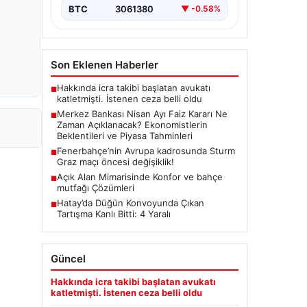
(TCMB) Para Politikası Kurulu, Nisan
BTC
3061380
▼ -0.58%
ayı faiz kararını belirlemek üzere…
Son Eklenen Haberler
Hakkında icra takibi başlatan avukatı
■
katletmişti. İstenen ceza belli oldu
Merkez Bankası Nisan Ayı Faiz Kararı Ne
■
Zaman Açıklanacak? Ekonomistlerin
Beklentileri ve Piyasa Tahminleri
Fenerbahçe’nin Avrupa kadrosunda Sturm
■
Graz maçı öncesi değişiklik!
Açık Alan Mimarisinde Konfor ve bahçe
■
mutfağı Çözümleri
Hatay’da Düğün Konvoyunda Çıkan
■
Tartışma Kanlı Bitti: 4 Yaralı
Güncel
Hakkında icra takibi başlatan avukatı
katletmişti. İstenen ceza belli oldu