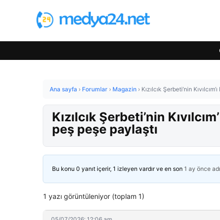
Ana sayfa
›
Forumlar
›
Magazin
›
Kızılcık Şerbeti’nin Kıvılcım’ı
Kızılcık Şerbeti’nin Kıvılcım’
peş peşe paylaştı
Bu konu 0 yanıt içerir, 1 izleyen vardır ve en son
1 ay önce
ad
1 yazı görüntüleniyor (toplam 1)
05/07/2026: 12:06 am