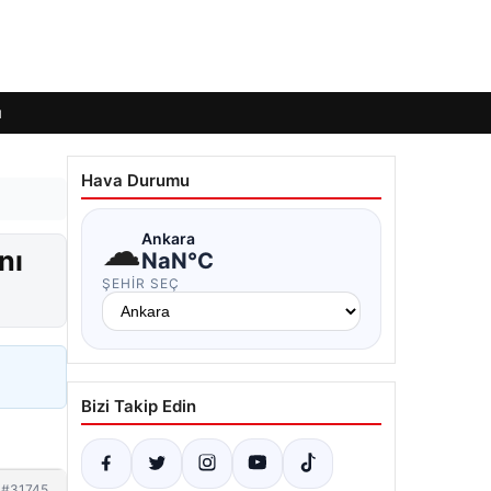
ı
Hava Durumu
☁
Ankara
nı
NaN°C
ŞEHIR SEÇ
Bizi Takip Edin
#31745