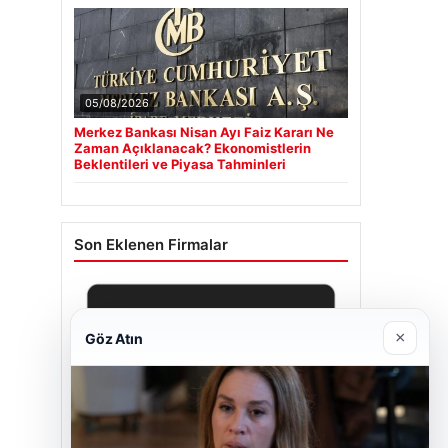
05/08/2026
Merkez Bankası Nisan Ayı Faiz Kararı Ne
Zaman Açıklanacak? Ekonomistlerin
Beklentileri ve Piyasa Tahminleri
Son Eklenen Firmalar
×
Göz Atın