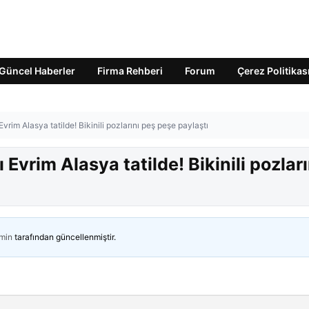
Güncel Haberler
Firma Rehberi
Forum
Çerez Politikas
 Evrim Alasya tatilde! Bikinili pozlarını peş peşe paylaştı
ı Evrim Alasya tatilde! Bikinili pozları
min
tarafından güncellenmiştir.